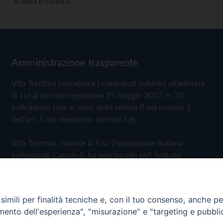
Scuola e cultura
Amministrazione trasparente
Vita Trentina percepisce i contributi pubblici all'editoria
di cui al decreto legislativo 15 maggio 2017, n. 70.
Indicazione resa ai sensi della lettera f) del comma 2
dell'art. 5 del medesimo decreto Lgs.
Vita Trentina, tramite la Fisc (Federazione Italiana
Settimanali Cattolici), ha aderito allo IAP (Istituto
dell'Autodisciplina Pubblicitaria) accettando il Codice di
Autodisciplina della Comunicazione Commerciale
imili per finalità tecniche e, con il tuo consenso, anche per 
Privacy Policy
Cookie Policy
amento dell'esperienza", "misurazione" e "targeting e pubbli