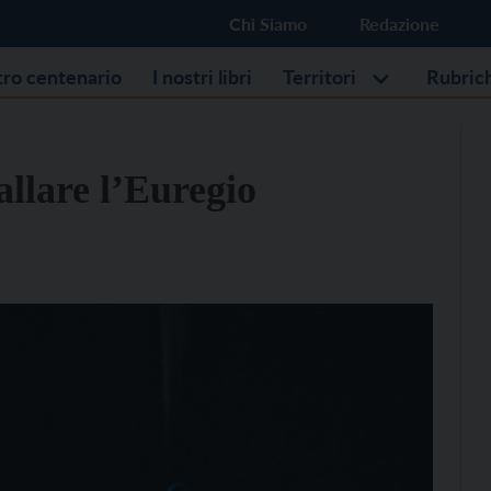
Chi Siamo
Redazione
stro centenario
I nostri libri
Territori
Rubric
llare l’Euregio