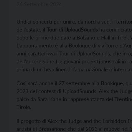
26 Settembre 2024
Undici concerti per unire, da nord a sud, il territ
dell’estate, il
Tour di UploadSounds
ha cominciato 
dopo le prime due date a Bolzano e Hall in Tirol,
L’appuntamento è alla Bookique di via Torre d’Aug
anni caratterizza i Tour di UploadSounds, che in og
dell’euroregione tre giovani progetti musicali in 
prima di un headliner di fama nazionale o internaz
Così sarà anche il 27 settembre alla Bookique, quan
2023 del contest di UploadSounds, Alex the Judge
palco da Sara Kane in rappresentanza del Trentino
Tirolo.
Il progetto di Alex the Judge and the Forbidden Fru
artista di Bressanone che dal 2023 si muove nell’