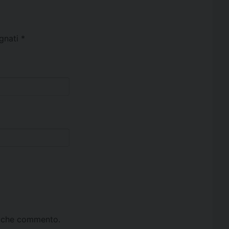
egnati
*
ta che commento.