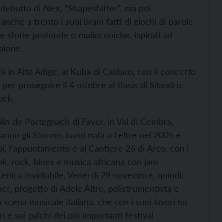
i debutto di Alex, “Shapeshifter”, ma poi
che a trento i suoi brani fatti di giochi di parole
he storie profonde o malinconiche, ispirati ad
alone.
à in Alto Adige, al Kuba di Caldaro, con il concerto
er proseguire il 4 ottobre al Basis di Silandro,
uck.
in de Portegnach di Faver, in Val di Cembra,
anno gli Stormo, band nata a Feltre nel 2005 e
i, l’appuntamento è al Cantiere 26 di Arco, con i
k, rock, blues e musica africana con jam
scenica invidiabile. Venerdì 29 novembre, quindi,
er, progetto di Adele Altro, polistrumentista e
 scena musicale italiana, che con i suoi lavori ha
ori e sui palchi dei più importanti festival