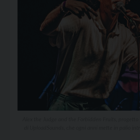
Alex the Judge and the Forbidden Fruits, progetto 
di UploadSounds, che ogni anni mette in palio intre