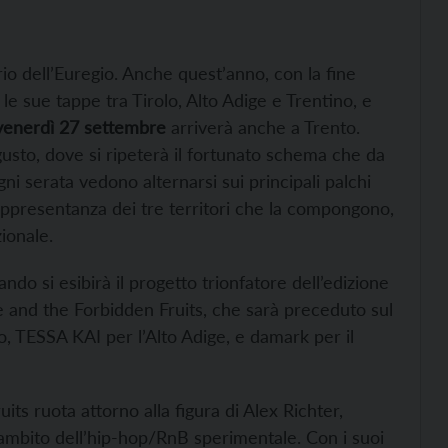
orio dell’Euregio. Anche quest’anno, con la fine
le sue tappe tra Tirolo, Alto Adige e Trentino, e
venerdì 27 settembre
arriverà anche a Trento.
usto, dove si ripeterà il fortunato schema che da
ni serata vedono alternarsi sui principali palchi
rappresentanza dei tre territori che la compongono,
ionale.
do si esibirà il progetto trionfatore dell’edizione
 and the Forbidden Fruits, che sarà preceduto sul
, TESSA KAI per l’Alto Adige, e damark per il
its ruota attorno alla figura di Alex Richter,
ambito dell’hip-hop/RnB sperimentale. Con i suoi