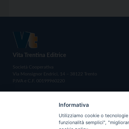
Vita Trentina Editrice
Società Cooperativa
Via Monsignor Endrici, 14 – 38122 Trento
P.IVA e C.F. 00199960220
Informativa
Utilizziamo cookie o tecnologie s
funzionalità semplici", "miglior