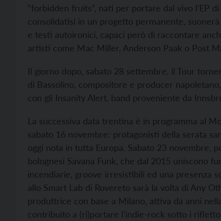
“forbidden fruits”, nati per portare dal vivo l’EP d
consolidatisi in un progetto permanente, suonerà an
e testi autoironici, capaci però di raccontare anc
artisti come Mac Miller, Anderson Paak o Post M
Il giorno dopo, sabato 28 settembre, il Tour torner
di Bassolino, compositore e producer napoletano, p
con gli Insanity Alert, band proveniente da Innsbr
La successiva data trentina è in programma al Mol
sabato 16 novembre: protagonisti della serata sar
oggi nota in tutta Europa. Sabato 23 novembre, po
bolognesi Savana Funk, che dal 2015 uniscono fun
incendiarie, groove irresistibili ed una presenza 
allo Smart Lab di Rovereto sarà la volta di Any Oth
produttrice con base a Milano, attiva da anni nella
contribuito a (ri)portare l’indie-rock sotto i riflett