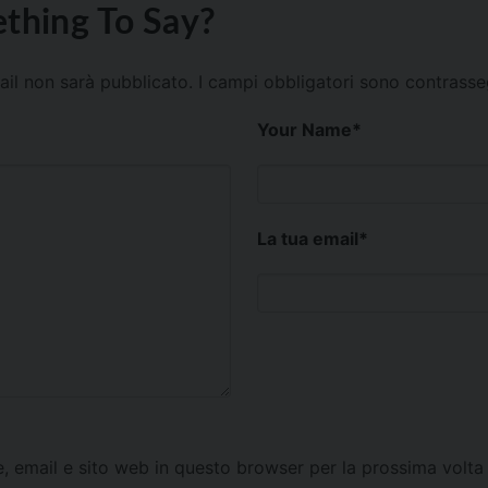
thing To Say?
mail non sarà pubblicato.
I campi obbligatori sono contrass
Your Name
*
La tua email
*
e, email e sito web in questo browser per la prossima vol