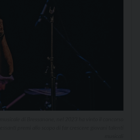
musicale di Bressanone, nel 2023 ha vinto il concorso
ssanti premi allo scopo di far crescere giovani talenti
musicali