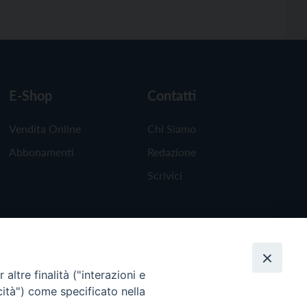
E-Shop
Contatti
Vendita Online
Chi Siamo
Abbonamenti
Redazione
Scrivici
altre finalità ("interazioni e
cità") come specificato nella