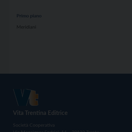
Primo piano
Meridiani
Vita Trentina Editrice
Società Cooperativa
Via Monsignor Endrici, 14 – 38122 Trento