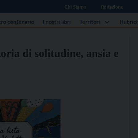
Chi Siamo
Redazione
stro centenario
I nostri libri
Territori
Rubric
toria di solitudine, ansia e