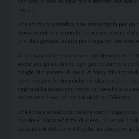
deciderà di volerlo superare e fintanto che non ci
riuscirci.
Una scrittura autentica, non stereotipata per un
storia semplice ma non facile accompagnata dalle p
uno stile giovane, adatto per i ragazzini che non 
Un romanzo interessante e coinvolgente per i lett
anche per gli adulti che ogni giorno stanno a conta
disagio di crescere, di ansia, di fobia. Ma
anche di 
centro ci sono le dinamiche di relazione dei pread
pagina della narrazione mette un tassello a ques
leg‑gerezza l’evoluzione psicologica di Violetta.
Una lettura attuale che mostra come i ragazzi cer
con delle “corazze” fatte di silenzi, di pensieri o
consapevoli delle loro difficoltà, ma chiedere aiut