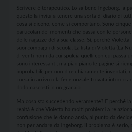
S
crivere
è terapeutico. Lo sa bene Ingeborg, la psi
questo la invita a tenere una sorta di diario di tut
cosa si dicono, come si comportano. Sono cinque i
particolari dei momenti che passa con le persone d
delle ragazze della sua classe. Sì, perché Violetta
suoi compagni di scuola.
La lista di Violetta
(La Nuo
di venti nomi da cui spulcia quelli con cui passa u
sono interessanti, ma pian piano le pagine si rie
improbabili, per non dire chiaramente inventati, c
corsa in arrivo o la fede nuziale trovata intorno a
dodo nascosti in un granaio.
Ma cosa sta succedendo veramente? E perché la p
realtà è che Violetta ha molti problemi a relazionar
confusione che le danno ansia, al punto da decider
non per andare da Ingeborg. Il problema è serio, 