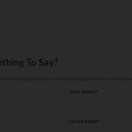
thing To Say?
mail non sarà pubblicato.
I campi obbligatori sono contrass
Your Name
*
La tua email
*