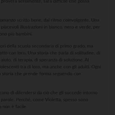
 proverà seriamente, sarà difficile che
possa
 romanzo
scritto bene, dal ritmo coinvolgente. Una
iacevoli illustrazioni in bianco, nero e verde, per
sono
più bambini.
ori della scuola secondaria di primo grado, ma
tto con loro. Una storia che parla di solitudine, di
aiuto, di terapia, di speranza di soluzione. Al
olescenti tra di loro, ma anche con gli adulti. Ogni
ta storia che prende forma seguendo con
cano di difendersi da ciò che gli succede intorno
 di parole. Perché, come Violetta, spesso sono
o non è facile.