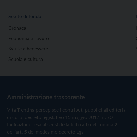
Scelte di fondo
Cronaca
Economia e Lavoro
Salute e benessere
Scuola e cultura
Amministrazione trasparente
Vita Trentina percepisce i contributi pubblici all'editoria
di cui al decreto legislativo 15 maggio 2017, n. 70.
Indicazione resa ai sensi della lettera f) del comma 2
dell'art. 5 del medesimo decreto Lgs.