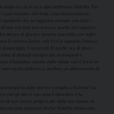
cologa da cui si reca ogni settimana Violetta. Per
ti i suoi incontri: chi vede, cosa fanno insieme,
 quaderni che la ragazzina riempie con tutti i
i una sua lista ben precisa: quella dei ragazzi e
, ha deciso di giocare almeno una volta con tutti i
va Frontiera Junior; età 11+) è appunto l’elenco
n pomeriggio. I resoconti di quelle ore di gioco
mpiono
di dettagli sempre più stravaganti e
ome il bambino salvato dalle rotaie con il treno in
d una carota dell’orto o, perfino, un allevamento di
sicologa ha dato questo compito a Violetta? La
si con gli altri e non ama il disordine e la
e di non uscire proprio più dalla sua stanza, se
ma non può risolversi finché Violetta stessa non