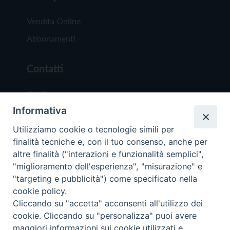
Vendita Online
Abbonamenti
Contatti
Chi Siamo
Informativa
Redazione
Scrivici
Utilizziamo cookie o tecnologie simili per
finalità tecniche e, con il tuo consenso, anche per
altre finalità ("interazioni e funzionalità semplici",
"miglioramento dell'esperienza", "misurazione" e
"targeting e pubblicità") come specificato nella
cookie policy.
Copyright © 2019 - Tutti i diritti riservati - Vit
Cliccando su "accetta" acconsenti all'utilizzo dei
Trentina Editrice
cookie. Cliccando su "personalizza" puoi avere
maggiori informazioni sui cookie utilizzati e