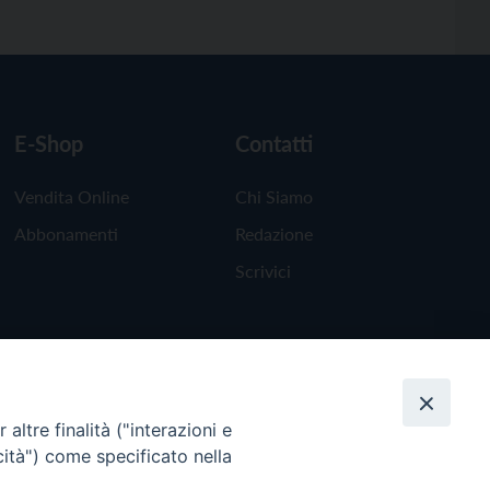
E-Shop
Contatti
Vendita Online
Chi Siamo
Abbonamenti
Redazione
Scrivici
altre finalità ("interazioni e
cità") come specificato nella