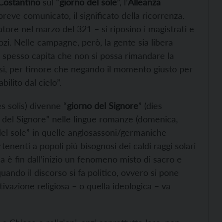
Costantino
sul “
giorno del sole
”, l’
Alleanza
reve comunicato, il significato della ricorrenza.
atore nel marzo del 321 – si riposino i magistrati e
negozi. Nelle campagne, però, la gente sia libera
é spesso capita che non si possa rimandare la
così, per timore che negando il momento giusto per
ilito dal cielo”.
es solis) divenne “
giorno del Signore
” (dies
o del Signore” nelle lingue romanze (domenica,
el sole” in quelle anglosassoni/germaniche
nenti a popoli più bisognosi dei caldi raggi solari
a è fin dall’inizio un fenomeno misto di sacro e
quando il discorso si fa politico, ovvero si pone
motivazione religiosa – o quella ideologica – va