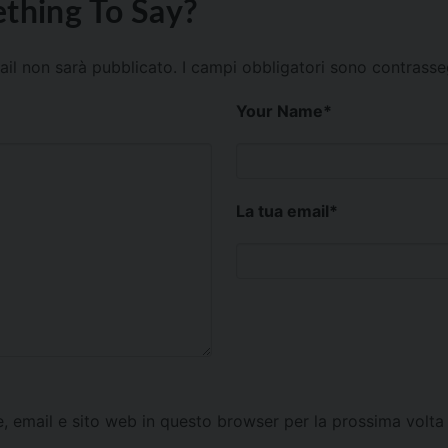
thing To Say?
mail non sarà pubblicato.
I campi obbligatori sono contrass
Your Name
*
La tua email
*
e, email e sito web in questo browser per la prossima vol