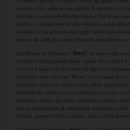
In politica anche i cristiani, anche gli appartenent
possono che agire in uno spirito di autentica e san
principi, ma semplicemente sapere che le persone
scelte e comportamenti che abbiano una motivazio
I motivi su cui si fonda una legge universale devo
donne, da tutti gli uomini. Devono appartenere a u
Quella per la domenica “
libera
”, se non vuole ess
condotta distinguendo bene i piani. Un conto è il si
conto è il valore di un tempo di riposo settimanale p
domenica non sarà più “libera”, ma schiava dei nos
domenica come un dono. Come disse papa Frances
domenicale dal lavoro non esisteva nei primi secol
tradizione biblica gli ebrei riposano il sabato, m
giorno settimanale di astensione dai lavori servili. 
schiavi, animato dall’Eucaristia, a fare della dome
La domenica come un
dono
che i cristiani fanno a