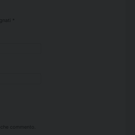
egnati
*
ta che commento.