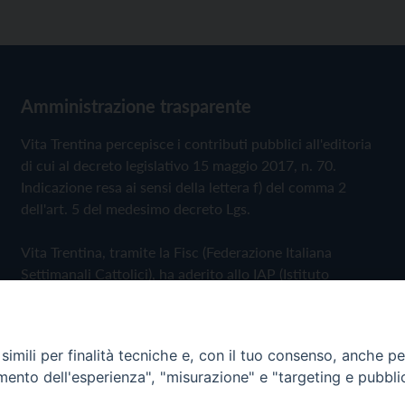
Amministrazione trasparente
Vita Trentina percepisce i contributi pubblici all'editoria
di cui al decreto legislativo 15 maggio 2017, n. 70.
Indicazione resa ai sensi della lettera f) del comma 2
dell'art. 5 del medesimo decreto Lgs.
Vita Trentina, tramite la Fisc (Federazione Italiana
Settimanali Cattolici), ha aderito allo IAP (Istituto
dell'Autodisciplina Pubblicitaria) accettando il Codice di
Autodisciplina della Comunicazione Commerciale
imili per finalità tecniche e, con il tuo consenso, anche per 
Privacy Policy
Cookie Policy
amento dell'esperienza", "misurazione" e "targeting e pubbli