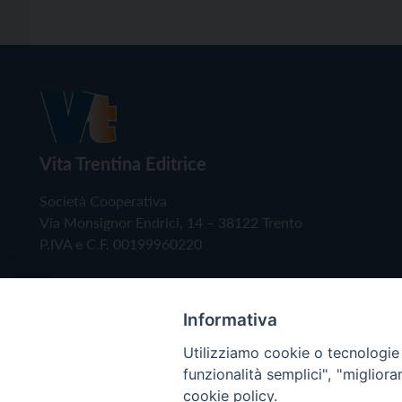
Vita Trentina Editrice
Società Cooperativa
Via Monsignor Endrici, 14 – 38122 Trento
P.IVA e C.F. 00199960220
Informativa
Utilizziamo cookie o tecnologie s
funzionalità semplici", "miglior
cookie policy.