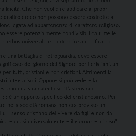
i a Chiese e religioni, anzi soprattutto loro, non
a laicità. Che non vuol dire abdicare ai propri
 di altro credo non possono essere costrette a
ne legata ad appartenenze di carattere religioso.
no essere potenzialmente condivisibili da tutte le
n ethos universale e contribuire a codificarlo.
ere una battaglia di retroguardia, deve essere
gnificato del giorno del Signore per i cristiani, un
er tutti, cristiani e non cristiani. Altrimenti la
tri integralismi. Oppure si può vedere la
co in una sua catechesi: “L’astensione
i: : è un apporto specifico del cristianesimo. Per
entre nella società romana non era previsto un
Fu il senso cristiano del vivere da figli e non da
nica – quasi universalmente – il giorno del riposo”.
 tutte e a tutti. “Come giorno della solidarietà,