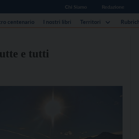
Chi Siamo
Redazione
stro centenario
I nostri libri
Territori
Rubric
tte e tutti