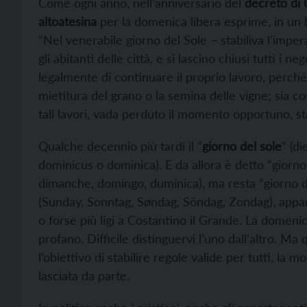
Come ogni anno, nell’anniversario del
decreto di 
altoatesina
per la domenica libera esprime, in un b
“Nel venerabile giorno del Sole – stabiliva l’imper
gli abitanti delle città, e si lascino chiusi tutti i 
legalmente di continuare il proprio lavoro, perch
mietitura del grano o la semina delle vigne; sia 
tali lavori, vada perduto il momento opportuno, stab
Qualche decennio più tardi il “
giorno del sole
” (di
dominicus o dominica). E da allora è detto “giorn
dimanche, domingo, duminica), ma resta “giorno d
(Sunday, Sonntag, Søndag, Söndag, Zondag), apparte
o forse più ligi a Costantino il Grande. La domenic
profano. Difficile distinguervi l’uno dall’altro. Ma 
l’obiettivo di stabilire regole valide per tutti, la 
lasciata da parte.