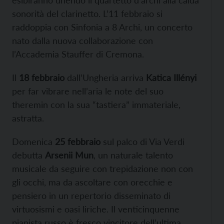
esibiranno unendo il quartetto d’archi alla calda
sonorità del clarinetto. L’11 febbraio si
raddoppia con Sinfonia a 8 Archi, un concerto
nato dalla nuova collaborazione con
l’Accademia Stauffer di Cremona.
Il
18 febbraio
dall’Ungheria arriva
Katica Illényi
per far vibrare nell’aria le note del suo
theremin con la sua “tastiera” immateriale,
astratta.
Domenica
25 febbraio
sul palco di Via Verdi
debutta
Arsenii Mun
, un naturale talento
musicale da seguire con trepidazione non con
gli occhi, ma da ascoltare con orecchie e
pensiero in un repertorio disseminato di
virtuosismi e oasi liriche. Il venticinquenne
pianista russo è fresco vincitore dell’ultima