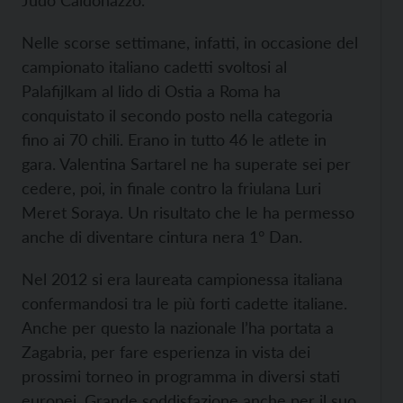
Judo Caldonazzo.
Nelle scorse settimane, infatti, in occasione del
campionato italiano cadetti svoltosi al
Palafijlkam al lido di Ostia a Roma ha
conquistato il secondo posto nella categoria
fino ai 70 chili. Erano in tutto 46 le atlete in
gara. Valentina Sartarel ne ha superate sei per
cedere, poi, in finale contro la friulana Luri
Meret Soraya. Un risultato che le ha permesso
anche di diventare cintura nera 1° Dan.
Nel 2012 si era laureata campionessa italiana
confermandosi tra le più forti cadette italiane.
Anche per questo la nazionale l’ha portata a
Zagabria, per fare esperienza in vista dei
prossimi torneo in programma in diversi stati
europei. Grande soddisfazione anche per il suo