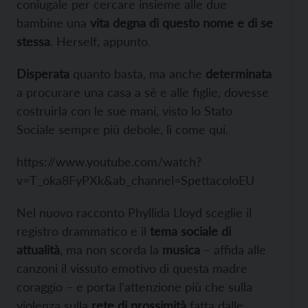
coniugale per cercare insieme alle due
bambine una
vita degna di questo nome e di se
stessa
. Herself, appunto.
Disperata
quanto basta, ma anche
determinata
a procurare una casa a sé e alle figlie, dovesse
costruirla con le sue mani, visto lo Stato
Sociale sempre più debole, lì come qui.
https://www.youtube.com/watch?
v=T_oka8FyPXk&ab_channel=SpettacoloEU
Nel nuovo racconto Phyllida Lloyd sceglie il
registro drammatico e il
tema sociale di
attualità
, ma non scorda la
musica
– affida alle
canzoni il vissuto emotivo di questa madre
coraggio – e porta l’attenzione più che sulla
violenza sulla
rete di prossimità
fatta dalle