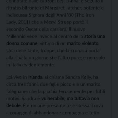
connotato dalle canzoni degli Abba, è seguito il
ritratto bifronte di Margaret Tatcher, potente e
indiscussa Signora degli Anni ‘80 (The Iron
Lady, 2011) che a Meryl Streep portò il
secondo Oscar della carriera. Il nuovo
Millennio vede invece al centro della
storia una
donna comune
, vittima di un
marito violento
.
Una delle tante, troppe, che la cronaca porta
alla ribalta un giorno sì e l’altro pure, e non solo
in Italia evidentemente.
Lei vive in
Irlanda
, si chiama Sandra Kelly, ha
circa trent’anni, due figlie piccole e un marito
falegname che la picchia ferocemente per futili
motivi. Sandra è
vulnerabile, ma tuttavia non
debole
. È e rimane presente a se stessa. Trova
il coraggio di abbandonare compagno e tetto