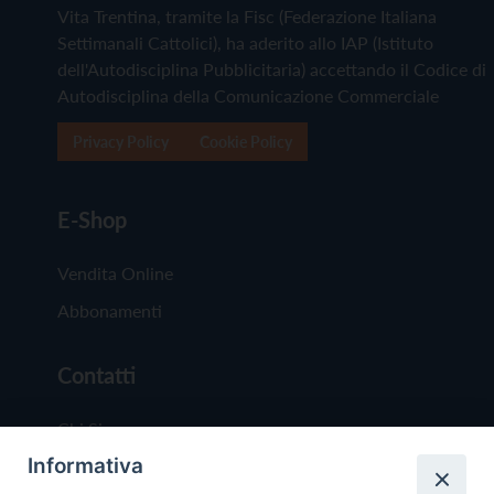
Vita Trentina, tramite la Fisc (Federazione Italiana
Settimanali Cattolici), ha aderito allo IAP (Istituto
dell'Autodisciplina Pubblicitaria) accettando il Codice di
Autodisciplina della Comunicazione Commerciale
Privacy Policy
Cookie Policy
E-Shop
Vendita Online
Abbonamenti
Contatti
Chi Siamo
Informativa
Redazione