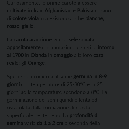
Curiosamente, le prime carote a essere
coltivate in Iran, Afghanistan e Pakistan
erano
di
colore viola
, ma esistono anche
bianche,
rosse, gialle
.
La
carota arancione
venne
selezionata
appositamente
con mutazione genetica
intorno
al 1700
in
Olanda
in
omaggio
alla loro
casa
reale
: gli
Orange
.
Specie neutrodiurna, il seme
germina in 8-9
giorni
con temperature di 25-30°C e in 25
giorni se le temperature scendono a 8°C. La
germinazione dei semi quindi è lenta ed
ostacolata dalla formazione di crosta
superficiale del terreno. La
profondità di
semina
varia
da 1 a 2 cm
a seconda della