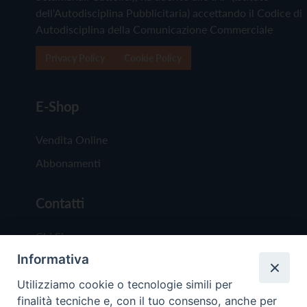
dell'Autodisciplina Pubblicitaria) accettando il Codice di
Autodisciplina della Comunicazione Commerciale
Privacy Policy
Cookie Policy
E-Shop
Vendita Online
Abbonamenti
Contatti
Chi Siamo
Informativa
Redazione
Scrivici
Utilizziamo cookie o tecnologie simili per
finalità tecniche e, con il tuo consenso, anche per