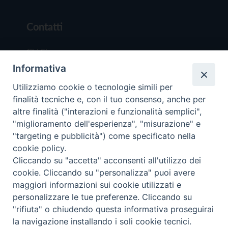
Contatti
Chi Siamo
Informativa
Redazione
Scrivici
Utilizziamo cookie o tecnologie simili per
finalità tecniche e, con il tuo consenso, anche per
altre finalità ("interazioni e funzionalità semplici",
"miglioramento dell'esperienza", "misurazione" e
"targeting e pubblicità") come specificato nella
cookie policy.
Copyright © 2019 - Tutti i diritti riservati - Vit
Cliccando su "accetta" acconsenti all'utilizzo dei
Trentina Editrice
cookie. Cliccando su "personalizza" puoi avere
maggiori informazioni sui cookie utilizzati e
Privacy Policy
personalizzare le tue preferenze. Cliccando su
Torna all'inizi
"rifiuta" o chiudendo questa informativa proseguirai
la navigazione installando i soli cookie tecnici.