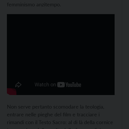
femminismo anzitempo.
Non serve pertanto scomodare la teologia,
entrare nelle pieghe del film e tracciare i
rimandi con il Testo Sacro: al di là della cornice