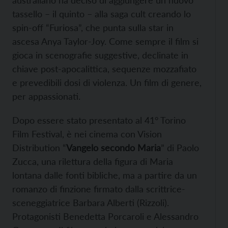
australiano ha deciso di aggiungere un nuovo
tassello – il quinto – alla saga cult creando lo
spin-off “Furiosa”, che punta sulla star in
ascesa Anya Taylor-Joy. Come sempre il film si
gioca in scenografie suggestive, declinate in
chiave post-apocalittica, sequenze mozzafiato
e prevedibili dosi di violenza. Un film di genere,
per appassionati.
Dopo essere stato presentato al 41° Torino
Film Festival, è nei cinema con Vision
Distribution “
Vangelo secondo Maria
” di Paolo
Zucca, una rilettura della figura di Maria
lontana dalle fonti bibliche, ma a partire da un
romanzo di finzione firmato dalla scrittrice-
sceneggiatrice Barbara Alberti (Rizzoli).
Protagonisti Benedetta Porcaroli e Alessandro