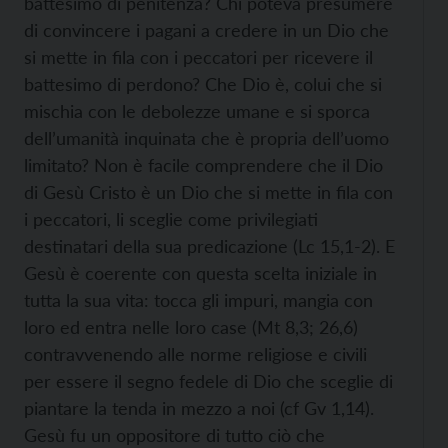
battesimo di penitenza? Chi poteva presumere
di convincere i pagani a credere in un Dio che
si mette in fila con i peccatori per ricevere il
battesimo di perdono? Che Dio è, colui che si
mischia con le debolezze umane e si sporca
dell’umanità inquinata che è propria dell’uomo
limitato? Non è facile comprendere che il Dio
di Gesù Cristo è un Dio che si mette in fila con
i peccatori, li sceglie come privilegiati
destinatari della sua predicazione (Lc 15,1-2). E
Gesù è coerente con questa scelta iniziale in
tutta la sua vita: tocca gli impuri, mangia con
loro ed entra nelle loro case (Mt 8,3; 26,6)
contravvenendo alle norme religiose e civili
per essere il segno fedele di Dio che sceglie di
piantare la tenda in mezzo a noi (cf Gv 1,14).
Gesù fu un oppositore di tutto ciò che