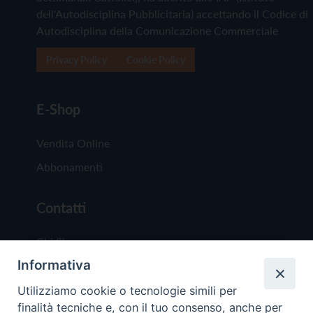
dell'Autodisciplina Pubblicitaria) accettando il Codice di
Autodisciplina della Comunicazione Commerciale
Privacy Policy
Cookie Policy
E-Shop
Vendita Online
Abbonamenti
Contatti
Chi Siamo
Informativa
Redazione
Scrivici
Utilizziamo cookie o tecnologie simili per
finalità tecniche e, con il tuo consenso, anche per