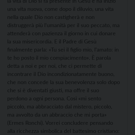
la vita di Dio si fa presente in Gesù e ha inizio
una vita nuova, come dopo il diluvio, una vita
nella quale Dio non castigherà e non
distruggerà più l’umanità per il suo peccato, ma
attenderà con pazienza il giorno in cui donare
la sua misericordia. E il Padre di Gesù
finalmente parla: «Tu sei il figlio mio, l’amato: in
te ho posto il mio compiacimento». È parola
detta a noi e per noi, che ci permette di
incontrare il Dio incondizionatamente buono,
che non concede la sua benevolenza solo dopo
che si è diventati giusti, ma offre il suo
perdono a ogni persona. Così «mi sento
piccolo, ma abbracciato dal mistero, piccolo,
ma avvolto da un abbraccio che mi porta»
(Ermes Ronchi). Vorrei concludere pensando
alla ricchezza simbolica del battesimo cristiano: