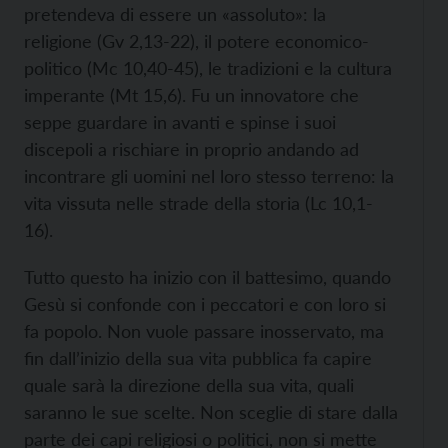
pretendeva di essere un «assoluto»: la
religione (Gv 2,13-22), il potere economico-
politico (Mc 10,40-45), le tradizioni e la cultura
imperante (Mt 15,6). Fu un innovatore che
seppe guardare in avanti e spinse i suoi
discepoli a rischiare in proprio andando ad
incontrare gli uomini nel loro stesso terreno: la
vita vissuta nelle strade della storia (Lc 10,1-
16).
Tutto questo ha inizio con il battesimo, quando
Gesù si confonde con i peccatori e con loro si
fa popolo. Non vuole passare inosservato, ma
fin dall’inizio della sua vita pubblica fa capire
quale sarà la direzione della sua vita, quali
saranno le sue scelte. Non sceglie di stare dalla
parte dei capi religiosi o politici, non si mette