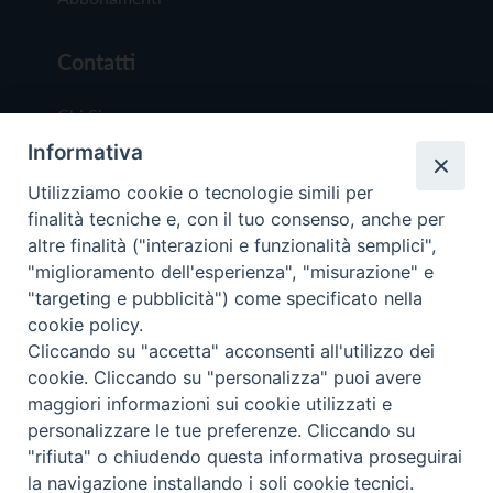
Contatti
Chi Siamo
Informativa
Redazione
Scrivici
Utilizziamo cookie o tecnologie simili per
finalità tecniche e, con il tuo consenso, anche per
altre finalità ("interazioni e funzionalità semplici",
"miglioramento dell'esperienza", "misurazione" e
"targeting e pubblicità") come specificato nella
cookie policy.
Copyright © 2019 - Tutti i diritti riservati - Vit
Cliccando su "accetta" acconsenti all'utilizzo dei
Trentina Editrice
cookie. Cliccando su "personalizza" puoi avere
maggiori informazioni sui cookie utilizzati e
Privacy Policy
personalizzare le tue preferenze. Cliccando su
Torna all'inizi
"rifiuta" o chiudendo questa informativa proseguirai
la navigazione installando i soli cookie tecnici.