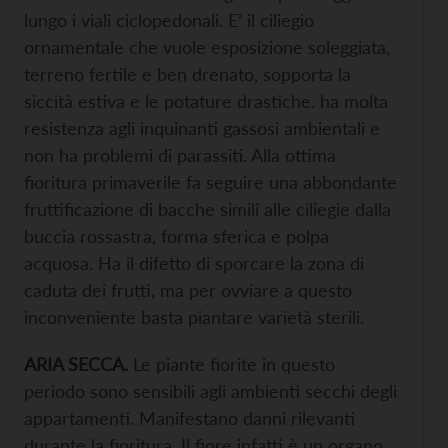
lungo i viali ciclopedonali. E’ il ciliegio
ornamentale che vuole esposizione soleggiata,
terreno fertile e ben drenato, sopporta la
siccità estiva e le potature drastiche. ha molta
resistenza agli inquinanti gassosi ambientali e
non ha problemi di parassiti. Alla ottima
fioritura primaverile fa seguire una abbondante
fruttificazione di bacche simili alle ciliegie dalla
buccia rossastra, forma sferica e polpa
acquosa. Ha il difetto di sporcare la zona di
caduta dei frutti, ma per ovviare a questo
inconveniente basta piantare varietà sterili.
ARIA SECCA.
Le piante fiorite in questo
periodo sono sensibili agli ambienti secchi degli
appartamenti. Manifestano danni rilevanti
durante la fioritura. Il fiore infatti è un organo