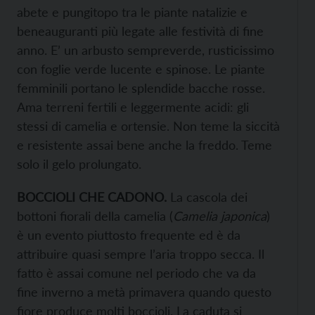
abete e pungitopo tra le piante natalizie e
beneauguranti più legate alle festività di fine
anno. E’ un arbusto sempreverde, rusticissimo
con foglie verde lucente e spinose. Le piante
femminili portano le splendide bacche rosse.
Ama terreni fertili e leggermente acidi: gli
stessi di camelia e ortensie. Non teme la siccità
e resistente assai bene anche la freddo. Teme
solo il gelo prolungato.
BOCCIOLI CHE CADONO.
La cascola dei
bottoni fiorali della camelia (
Camelia japonica
)
è un evento piuttosto frequente ed è da
attribuire quasi sempre l’aria troppo secca. Il
fatto è assai comune nel periodo che va da
fine inverno a metà primavera quando questo
fiore produce molti boccioli. La caduta si