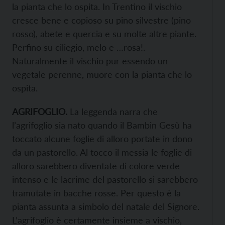
la pianta che lo ospita. In Trentino il vischio
cresce bene e copioso su pino silvestre (pino
rosso), abete e quercia e su molte altre piante.
Perfino su ciliegio, melo e …rosa!.
Naturalmente il vischio pur essendo un
vegetale perenne, muore con la pianta che lo
ospita.
AGRIFOGLIO.
La leggenda narra che
l’agrifoglio sia nato quando il Bambin Gesù ha
toccato alcune foglie di alloro portate in dono
da un pastorello. Al tocco il messia le foglie di
alloro sarebbero diventate di colore verde
intenso e le lacrime del pastorello si sarebbero
tramutate in bacche rosse. Per questo è la
pianta assunta a simbolo del natale del Signore.
L’agrifoglio è certamente insieme a vischio,