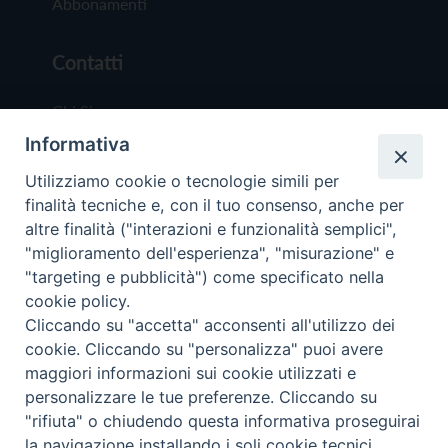
Abbonamenti
Contatti
Chi Siamo
Informativa
Redazione
Scrivici
Utilizziamo cookie o tecnologie simili per
finalità tecniche e, con il tuo consenso, anche per
altre finalità ("interazioni e funzionalità semplici",
"miglioramento dell'esperienza", "misurazione" e
"targeting e pubblicità") come specificato nella
cookie policy.
Copyright © 2019 - Tutti i diritti riservati - Vit
Cliccando su "accetta" acconsenti all'utilizzo dei
Trentina Editrice
cookie. Cliccando su "personalizza" puoi avere
maggiori informazioni sui cookie utilizzati e
Privacy Policy
personalizzare le tue preferenze. Cliccando su
Torna all'inizi
"rifiuta" o chiudendo questa informativa proseguirai
la navigazione installando i soli cookie tecnici.