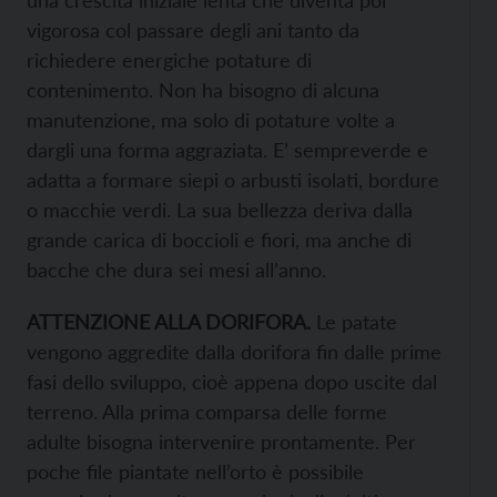
una crescita iniziale lenta che diventa poi
vigorosa col passare degli ani tanto da
richiedere energiche potature di
contenimento. Non ha bisogno di alcuna
manutenzione, ma solo di potature volte a
dargli una forma aggraziata. E’ sempreverde e
adatta a formare siepi o arbusti isolati, bordure
o macchie verdi. La sua bellezza deriva dalla
grande carica di boccioli e fiori, ma anche di
bacche che dura sei mesi all’anno.
ATTENZIONE ALLA DORIFORA.
Le patate
vengono aggredite dalla dorifora fin dalle prime
fasi dello sviluppo, cioè appena dopo uscite dal
terreno. Alla prima comparsa delle forme
adulte bisogna intervenire prontamente. Per
poche file piantate nell’orto è possibile