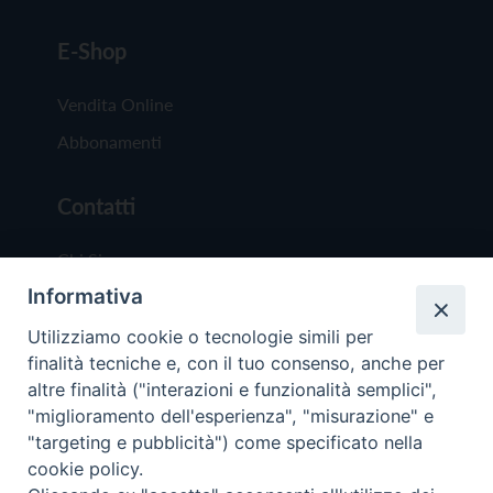
E-Shop
Vendita Online
Abbonamenti
Contatti
Chi Siamo
Informativa
Redazione
Scrivici
Utilizziamo cookie o tecnologie simili per
finalità tecniche e, con il tuo consenso, anche per
altre finalità ("interazioni e funzionalità semplici",
"miglioramento dell'esperienza", "misurazione" e
"targeting e pubblicità") come specificato nella
cookie policy.
Copyright © 2019 - Tutti i diritti riservati - Vit