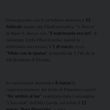
Proseguendo con il cartellone domenica
23
febbraio
spazio alla Filodrammatica “S. Rocco”
di Nave S. Rocco con “
Il matrimonio era ieri
” di
Giuseppe Della Misericordia; quindi la
settimana successiva, il
1 di marzo
, ecco
“
Misto cun la spuma
”, proposto da ’L Filò da la
Val Rendena di Pinzolo.
In conclusione domenica
8 marzo
la
rappresentazione del testo di Massimo Lazzeri
“
Ne vedem al bar
” realizzata dalla Compagnia
“I Sarcaioli” dell’Alto Garda, ed infine il
15
marzo
“
Rosa Pinocchio
”, a cura