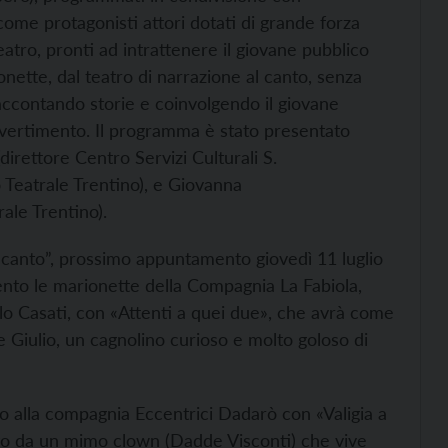
ome protagonisti attori dotati di grande forza
atro, pronti ad intrattenere il giovane pubblico
ionette, dal teatro di narrazione al canto, senza
 raccontando storie e coinvolgendo il giovane
ivertimento. Il programma è stato presentato
rettore Centro Servizi Culturali S.
 Teatrale Trentino), e Giovanna
ale Trentino).
e canto”, prossimo appuntamento giovedì 11 luglio
 Trento le marionette della Compagnia La Fabiola,
lo Casati, con «Attenti a quei due», che avrà come
e Giulio, un cagnolino curioso e molto goloso di
io alla compagnia Eccentrici Dadarò con «Valigia a
ato da un mimo clown (Dadde Visconti) che vive