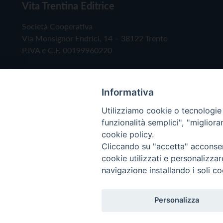
Vita Trentina Editrice
Società Cooperativa
Via Monsignor Endrici, 14 – 38122 Trento
P.IVA e C.F. 00199960220
Informativa
Utilizziamo cookie o tecnologie s
funzionalità semplici", "miglior
cookie policy.
Cliccando su "accetta" acconsent
Copyright © 2019 - Tutti i diritti riservati - Vita
cookie utilizzati e personalizza
navigazione installando i soli co
Privacy Policy
Personalizza