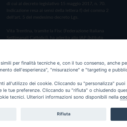
di cui al decreto legislativo 15 maggio 2017, n. 70.
Indicazione resa ai sensi della lettera f) del comma 2
dell'art. 5 del medesimo decreto Lgs.
Vita Trentina, tramite la Fisc (Federazione Italiana
Settimanali Cattolici), ha aderito allo IAP (Istituto
dell'Autodisciplina Pubblicitaria) accettando il Codice di
Autodisciplina della Comunicazione Commerciale
imili per finalità tecniche e, con il tuo consenso, anche per 
Privacy Policy
Cookie Policy
amento dell'esperienza", "misurazione" e "targeting e pubbli
i all'utilizzo dei cookie. Cliccando su "personalizza" puoi
 Trentina Editrice
re le tue preferenze. Cliccando su "rifiuta" o chiudendo que
okie tecnici. Ulteriori informazioni sono disponibili nella
coo
Rifiuta