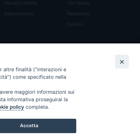
Vendita Online
Chi Siamo
Abbonamenti
Redazione
Scrivici
altre finalità ("interazioni e
cità") come specificato nella
 avere maggiori informazioni sui
sta informativa proseguirai la
kie policy
completa.
Torna all'inizio
Accetta