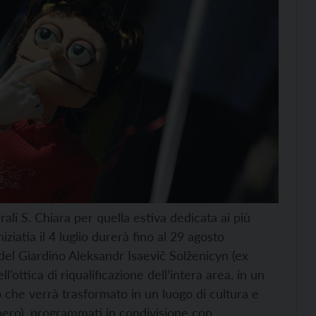
rali S. Chiara per quella estiva dedicata ai più
ziatia il 4 luglio durerà fino al 29 agosto
del Giardino Aleksandr Isaevič Solženicyn (ex
l’ottica di riqualificazione dell’intera area, in un
 che verrà trasformato in un luogo di cultura e
ibero), programmati in condivisione con