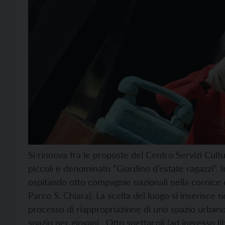
Si rinnova fra le proposte del Centro Servizi Cultu
piccoli e denominato “Giardino d’estate ragazzi”. Ini
ospitando otto compagnie nazionali nella cornice 
Parco S. Chiara). La scelta del luogo si inserisce nel
processo di riappropriazione di uno spazio urbano
spazio per giovani. Otto spettacoli (ad ingresso l