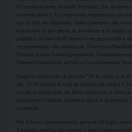
il Coordinamento Teatrale Trentino, che avranno c
comunicativa e di comprovata esperienza con il te
con le arti più disparate: dalla clownerie alle mar
tralasciare la giocoleria, le acrobazie e la magia,
pubblico nei loro buffi numeri con generosità e d
recentemente alla stampa da Francesco Nardelli(di
Chiara), Loreta Failoni (presidente Coordinamento
Palmieri(consulente artistica Coordinamento Teatr
Dopo lo spettacolo di esordio “Te le conto e te l
alle 17.30 (orario di tutti gli spettacoli), vedrà a
create e manipolate da Nives Valsecchi e Giancar
protagonisti Fabiola, bambina dolce e dispettosa, 
caramelle.
Per il terzo appuntamento, giovedì 18 luglio, spaz
1 piazza»: spettacolo ironico e dolce rappresent