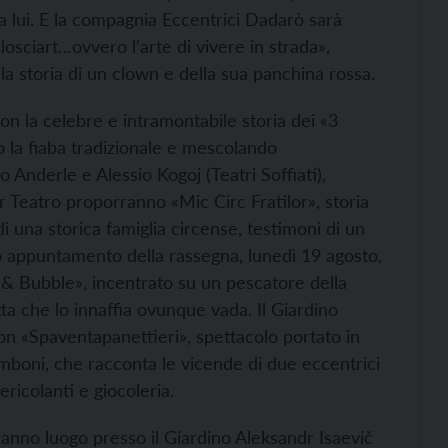
 lui. E la compagnia Eccentrici Dadarò sarà
osciart…ovvero l’arte di vivere in strada»,
a storia di un clown e della sua panchina rossa.
n la celebre e intramontabile storia dei «3
do la fiaba tradizionale e mescolando
nderle e Alessio Kogoj (Teatri Soffiati),
r Teatro proporranno «Mic Circ Fratilor», storia
di una storica famiglia circense, testimoni di un
 appuntamento della rassegna, lunedì 19 agosto,
h & Bubble», incentrato su un pescatore della
a che lo innaffia ovunque vada. Il Giardino
on «Spaventapanettieri», spettacolo portato in
mboni, che racconta le vicende di due eccentrici
ericolanti e giocoleria.
vranno luogo presso il Giardino Aleksandr Isaevič