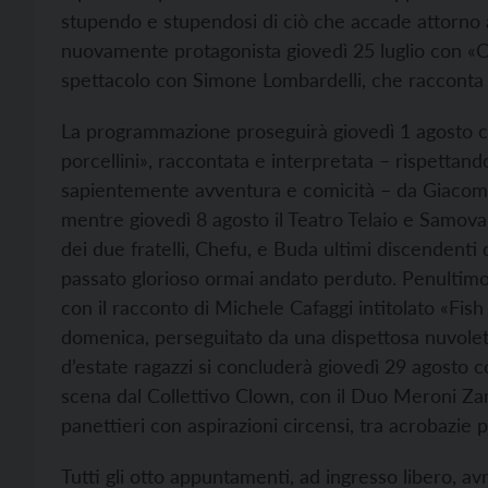
stupendo e stupendosi di ciò che accade attorno a
nuovamente protagonista giovedì 25 luglio con «Cl
spettacolo con Simone Lombardelli, che racconta l
La programmazione proseguirà giovedì 1 agosto co
porcellini», raccontata e interpretata – rispettan
sapientemente avventura e comicità – da Giacomo A
mentre giovedì 8 agosto il Teatro Telaio e Samova
dei due fratelli, Chefu, e Buda ultimi discendenti 
passato glorioso ormai andato perduto. Penultimo
con il racconto di Michele Cafaggi intitolato «Fis
domenica, perseguitato da una dispettosa nuvolett
d’estate ragazzi si concluderà giovedì 29 agosto c
scena dal Collettivo Clown, con il Duo Meroni Za
panettieri con aspirazioni circensi, tra acrobazie p
Tutti gli otto appuntamenti, ad ingresso libero, a