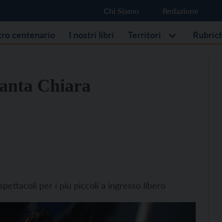
Chi Siamo
Redazione
stro centenario
I nostri libri
Territori
Rubric
 Santa Chiara
ettacoli per i più piccoli a ingresso libero