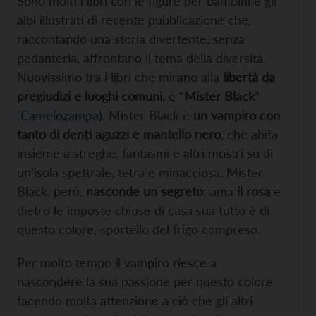
Sono molti i libri con le figure per bambini e gli
albi illustrati di recente pubblicazione che,
raccontando una storia divertente, senza
pedanteria, affrontano il tema della diversità.
Nuovissimo tra i libri che mirano alla
libertà da
pregiudizi e luoghi comuni
, è “
Mister Black
”
(
Camelozampa
). Mister Black è
un vampiro con
tanto di denti aguzzi e mantello nero
, che abita
insieme a streghe, fantasmi e altri mostri su di
un’isola spettrale, tetra e minacciosa. Mister
Black, però,
nasconde un segreto
: ama
il rosa
e
dietro le imposte chiuse di casa sua tutto è di
questo colore, sportello del frigo compreso.
Per molto tempo il vampiro riesce a
nascondere la sua passione per questo colore
facendo molta attenzione a ciò che gli altri