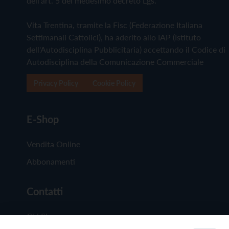
dell'art. 5 del medesimo decreto Lgs.
Vita Trentina, tramite la Fisc (Federazione Italiana
Settimanali Cattolici), ha aderito allo IAP (Istituto
dell'Autodisciplina Pubblicitaria) accettando il Codice di
Autodisciplina della Comunicazione Commerciale
Privacy Policy
Cookie Policy
E-Shop
Vendita Online
Abbonamenti
Contatti
Chi Siamo