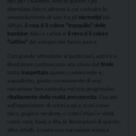
libri per i bambini. Non in questo. Qui
diventano fulcro attorno a cui costruire lo
smantellamento di uno fra gli
stereotipi
più
diffusi:
il rosa è il colore “tranquillo” delle
bambine
dolci e carine e
il nero è il colore
“cattivo”
dei vampiri che fanno paura.
Con grande attenzione ai particolari, autrice e
illustratore costruiscono una storia dal
finale
tanto
inaspettato
quanto convincente e,
soprattutto, giusto coronamento di una
narrazione ben costruita nel suo progressivo
ribaltamento della realtà preconcetta
. Giocate
sull’opposizione di colori cupi e scuri come
nero, grigio e verdone, e colori chiari e vividi
come rosa, fuxia e lilla, le illustrazioni di questo
albo, infatti, creano una narrazione iconica