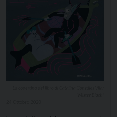
La copertina del libro di Catalina Gonzàles Vilar
“Mister Black”
24 Ottobre 2020