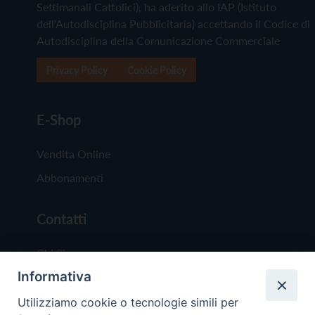
Settimanali Cattolici), ha aderito allo IAP (Istituto
dell'Autodisciplina Pubblicitaria) accettando il Codice di
Autodisciplina della Comunicazione Commerciale
Privacy Policy
Cookie Policy
E-Shop
Vendita Online
Abbonamenti
Contatti
Chi Siamo
Informativa
Redazione
Scrivici
Utilizziamo cookie o tecnologie simili per