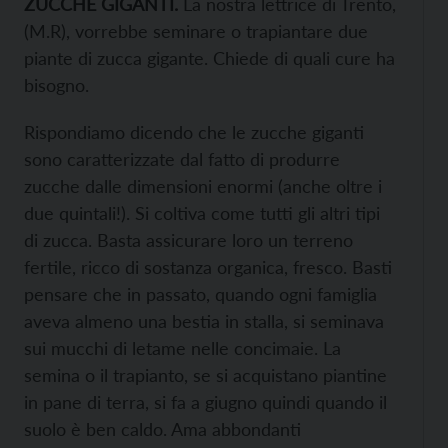
ZUCCHE GIGANTI.
La nostra lettrice di Trento,
(M.R), vorrebbe seminare o trapiantare due
piante di zucca gigante. Chiede di quali cure ha
bisogno.
Rispondiamo dicendo che le zucche giganti
sono caratterizzate dal fatto di produrre
zucche dalle dimensioni enormi (anche oltre i
due quintali!). Si coltiva come tutti gli altri tipi
di zucca. Basta assicurare loro un terreno
fertile, ricco di sostanza organica, fresco. Basti
pensare che in passato, quando ogni famiglia
aveva almeno una bestia in stalla, si seminava
sui mucchi di letame nelle concimaie. La
semina o il trapianto, se si acquistano piantine
in pane di terra, si fa a giugno quindi quando il
suolo è ben caldo. Ama abbondanti