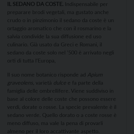
IL SEDANO DA COSTE.
Indispensabile per
preparare brodi vegetali, ma gustato anche
crudo o in pinzimonio il sedano da coste è un
ortaggio aromatico che con il rosmarino e la
salvia condivide la sua diffusione ed uso
culinario. Già usato da Greci e Romani, il
sedano da coste solo nel ‘500 è arrivato negli
orti di tutta l’Europa,
Il suo nome botanico risponde ad
Apium
graveolens
, varietà
dulce
e fa parte della
famiglia delle ombrellifere. Viene suddiviso in
base al colore delle coste che possono essere
verdi, dorate o rosse. La specie prevalente è il
sedano verde. Quello dorato o a coste rosse è
meno diffuso, ma vale la pena di provarli
almeno per il loro accattivante aspetto.