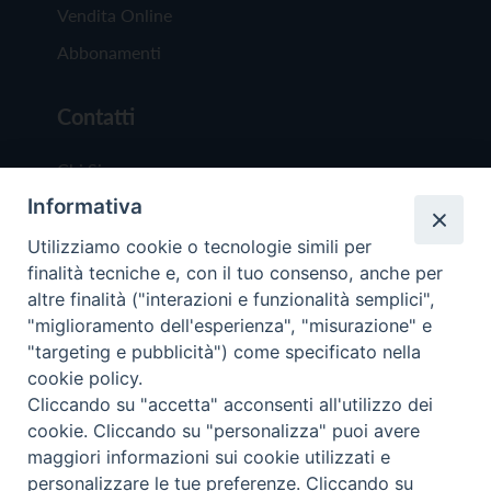
Vendita Online
Abbonamenti
Contatti
Chi Siamo
Informativa
Redazione
Scrivici
Utilizziamo cookie o tecnologie simili per
finalità tecniche e, con il tuo consenso, anche per
altre finalità ("interazioni e funzionalità semplici",
"miglioramento dell'esperienza", "misurazione" e
"targeting e pubblicità") come specificato nella
cookie policy.
Copyright © 2019 - Tutti i diritti riservati - Vit
Cliccando su "accetta" acconsenti all'utilizzo dei
Trentina Editrice
cookie. Cliccando su "personalizza" puoi avere
maggiori informazioni sui cookie utilizzati e
Privacy Policy
personalizzare le tue preferenze. Cliccando su