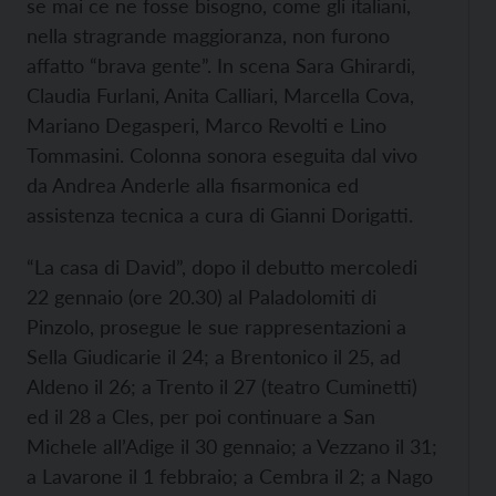
se mai ce ne fosse bisogno, come gli italiani,
nella stragrande maggioranza, non furono
affatto “brava gente”.
In scena Sara Ghirardi,
Claudia Furlani, Anita Calliari, Marcella Cova,
Mariano Degasperi, Marco Revolti e Lino
Tommasini. Colonna sonora eseguita dal vivo
da Andrea Anderle alla fisarmonica ed
assistenza tecnica a cura di Gianni Dorigatti.
“La casa di David”, dopo il debutto mercoledi
22 gennaio (ore 20.30) al Paladolomiti di
Pinzolo, prosegue le sue rappresentazioni a
Sella Giudicarie il 24; a Brentonico il 25, ad
Aldeno il 26; a Trento il 27 (teatro Cuminetti)
ed il 28 a Cles, per poi continuare a San
Michele all’Adige il 30 gennaio; a Vezzano il 31;
a Lavarone il 1 febbraio; a Cembra il 2; a Nago