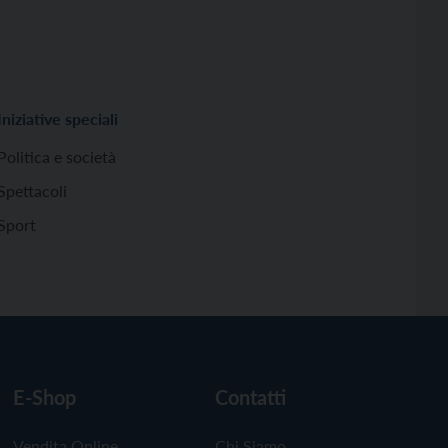
Iniziative speciali
Politica e società
Spettacoli
Sport
E-Shop
Contatti
Vendita Online
Chi Siamo