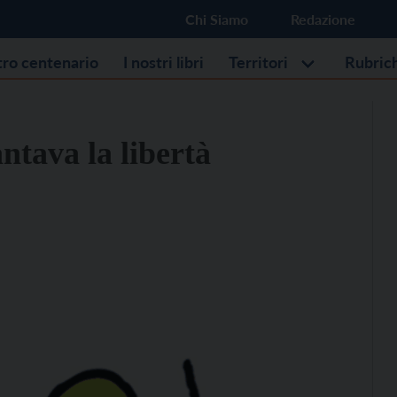
Chi Siamo
Redazione
stro centenario
I nostri libri
Territori
Rubric
ntava la libertà