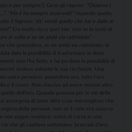
ezza e per sempre?).
Gesù gli rispose:
“Osserva i
”. “Ma li ho sempre osservati!”
risponde quello,
atte il Signore:
Va’, vendi quello che hai e dallo ai
imi!”.
Era molto ricco quel tale: non se la sentì di
ro in volto e se ne andò via rattristato”
–
zze che possedeva, se ne andò via rattristato; la
a stata data la possibilità di trasformare in dono
nenti: non l’ha fatto, e ha perduto la possibilità di
, perché vedeva soltanto le sue ricchezze. Una
un unico pensiero: possedere oro, tutto l'oro
ello e il cuore. Non riusciva ad avere nessun altro
quello dell’oro. Quando passava per le vie della
n si accorgeva di tante altre cose meravigliose che
orgeva delle persone, non se il cielo era azzurro
no non seppe resistere: entrò di corsa in una
o ciò che gli capitava sottomano: bracciali d'oro,