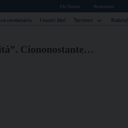
Chi Siamo
Redazione
stro centenario
I nostri libri
Territori
Rubric
icità”. Ciononostante…