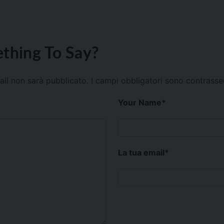
thing To Say?
mail non sarà pubblicato.
I campi obbligatori sono contrass
Your Name
*
La tua email
*