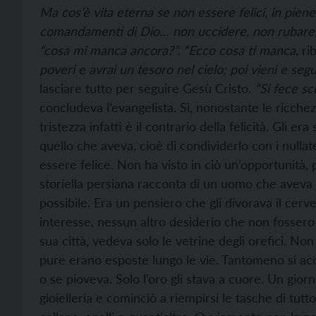
Ma cos’è vita eterna se non essere felici, in pien
comandamenti di Dio… non uccidere, non rubare…
“cosa mi manca ancora?”. “Ecco cosa ti manca,
rib
poveri e avrai un tesoro nel cielo; poi vieni e segu
lasciare tutto per seguire Gesù Cristo.
“Si fece scu
concludeva l’evangelista. Sì, nonostante le ricche
tristezza infatti è il contrario della felicità. Gli er
quello che aveva, cioè di condividerlo con i nullate
essere felice. Non ha visto in ciò un’opportunità
storiella persiana racconta di un uomo che aveva 
possibile. Era un pensiero che gli divorava il cerv
interesse, nessun altro desiderio che non fossero 
sua città, vedeva solo le vetrine degli orefici. No
pure erano esposte lungo le vie. Tantomeno si acc
o se pioveva. Solo l’oro gli stava a cuore. Un gior
gioielleria e cominciò a riempirsi le tasche di tutt