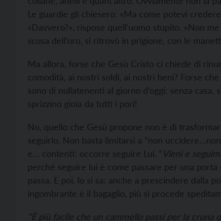
collane, anelli e quant’altro. Ovviamente non la pa
Le guardie gli chiesero: «Ma come potevi credere d
«Davvero?», rispose quell'uomo stupito. «Non me n
scusa dell’oro, si ritrovò in prigione, con le manett
Ma allora, forse che Gesù Cristo ci chiede di rinu
comodità, ai nostri soldi, ai nostri beni? Forse che
sono di nullatenenti al giorno d’oggi: senza casa, 
sprizzino gioia da tutti i pori!
No, quello che Gesù propone non è di trasformarsi
seguirlo. Non basta limitarsi a “non uccidere…non
e… contenti: occorre seguire Lui. “
Vieni e seguim
perché seguire lui è come passare per una porta st
passa. E poi, lo si sa: anche a prescindere dalla 
ingombrante è il bagaglio, più si procede spedita
“È più facile che un cammello passi per la cruna d