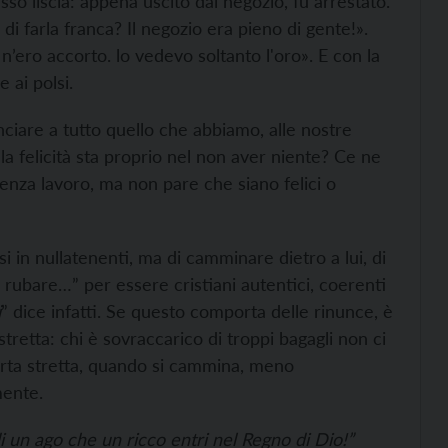
ssò liscia: appena uscito dal negozio, fu arrestato.
i farla franca? Il negozio era pieno di gente!».
’ero accorto. lo vedevo soltanto l'oro». E con la
e ai polsi.
nciare a tutto quello che abbiamo, alle nostre
 la felicità sta proprio nel non aver niente? Ce ne
senza lavoro, ma non pare che siano felici o
 in nullatenenti, ma di camminare dietro a lui, di
 rubare…” per essere cristiani autentici, coerenti
i
” dice infatti. Se questo comporta delle rinunce, è
retta: chi è sovraccarico di troppi bagagli non ci
porta stretta, quando si cammina, meno
mente.
i un ago che un ricco entri nel Regno di Dio!”