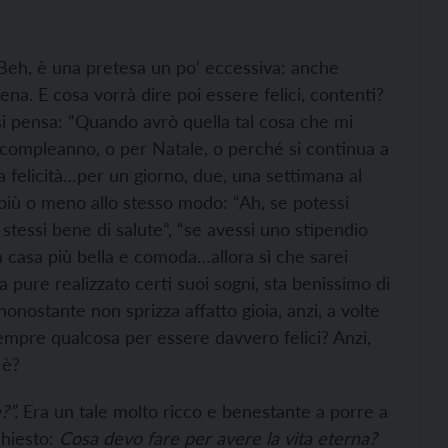
Beh, è una pretesa un po’ eccessiva: anche
a. E cosa vorrà dire poi essere felici, contenti?
si pensa: “Quando avrò quella tal cosa che mi
 il compleanno, o per Natale, o perché si continua a
la felicità…per un giorno, due, una settimana al
più o meno allo stesso modo: “Ah, se potessi
tessi bene di salute”, “se avessi uno stipendio
a casa più bella e comoda…allora sì che sarei
 pure realizzato certi suoi sogni, sta benissimo di
nonostante non sprizza affatto gioia, anzi, a volte
mpre qualcosa per essere davvero felici? Anzi,
 è?
?”.
Era un tale molto ricco e benestante a porre a
hiesto:
Cosa devo fare per avere la vita eterna?