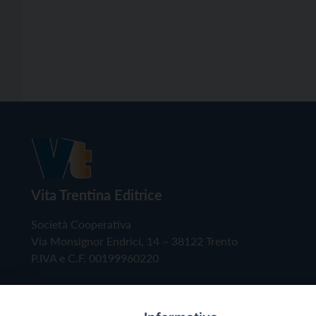
Vita Trentina Editrice
Società Cooperativa
Via Monsignor Endrici, 14 – 38122 Trento
P.IVA e C.F. 00199960220