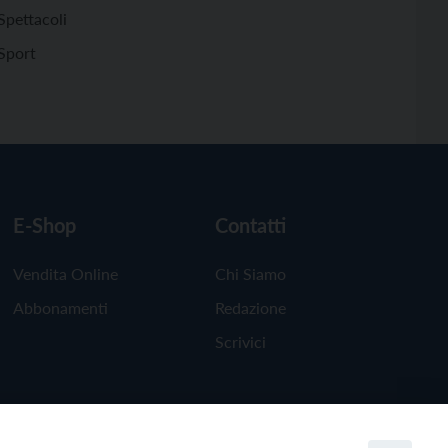
Spettacoli
Sport
E-Shop
Contatti
Vendita Online
Chi Siamo
Abbonamenti
Redazione
Scrivici