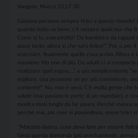
Vangelo: Marco 10,17-30
Esistono persone sempre felici a questo mondo? 
quando tutto va bene, c’è sempre qualcosa che fren
Come si fa, soprattutto? Da bambini e da ragazzi 
piace tanto, allora sì che sarò felice!”. Poi, o per
scocciare, finalmente quella cosa arriva. Allora è 
massimo. Ma non di più. Da adulti ci si comporta 
realizzare quel sogno…”, o più semplicemente “se s
migliore, una pensione un po’ più consistente, un
contento!”. No, non è vero. C’è molta gente che ha
salute (mai passato le porte di un ospedale), e cio
mostra musi lunghi da far paura. Perché manca se
perché mai, più cose si possiedono, meno felici si
“Maestro buono, cosa devo fare per essere felice
Gesù questa domanda (più precisamente, aveva c