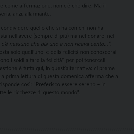
le come affermazione, non c’è che dire. Ma il
ria, anzi, allarmante.
 condividere quello che si ha con chi non ha
n sta nell’avere (sempre di più) ma nel donare, nel
c’è nessuno che dia uno e non riceva cento…”.
resta solo quell’uno, e della felicità non conoscerai
 i soldi a fare la felicità”, per poi tenerceli
estione è tutta qui, in quest’alternativa: ci preme
? La prima lettura di questa domenica afferma che a
 risponde così: “Preferisco essere sereno – in
tte le ricchezze di questo mondo”.