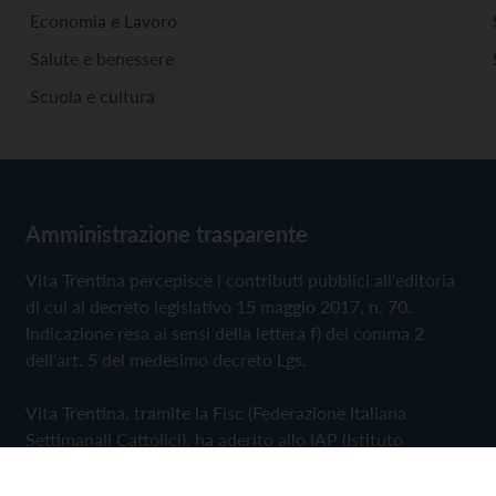
Economia e Lavoro
Salute e benessere
Scuola e cultura
Amministrazione trasparente
Vita Trentina percepisce i contributi pubblici all'editoria
di cui al decreto legislativo 15 maggio 2017, n. 70.
Indicazione resa ai sensi della lettera f) del comma 2
dell'art. 5 del medesimo decreto Lgs.
Vita Trentina, tramite la Fisc (Federazione Italiana
Settimanali Cattolici), ha aderito allo IAP (Istituto
dell'Autodisciplina Pubblicitaria) accettando il Codice di
Autodisciplina della Comunicazione Commerciale