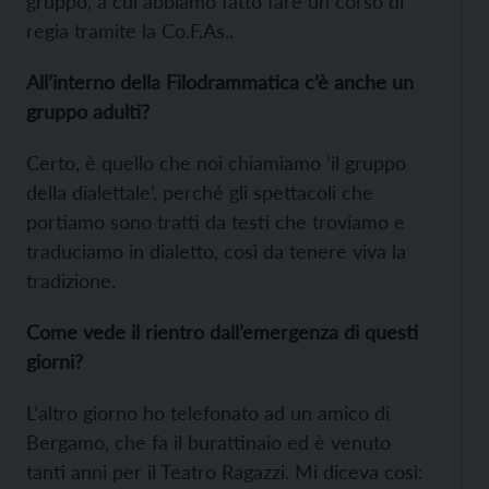
gruppo, a cui abbiamo fatto fare un corso di
regia tramite la Co.F.As..
All’interno della Filodrammatica c’è anche un
gruppo adulti?
Certo, è quello che noi chiamiamo ‘il gruppo
della dialettale’, perché gli spettacoli che
portiamo
sono tratti da testi che troviamo e
traduciamo in dialetto, così da tenere viva la
tradizione.
Come vede il rientro dall’emergenza di questi
giorni?
L’altro giorno ho telefonato ad un amico di
Bergamo, che fa il burattinaio ed è venuto
tanti anni per il Teatro Ragazzi. Mi diceva così: