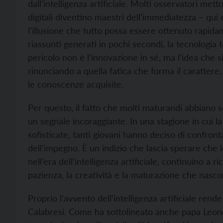
dall’intelligenza artificiale. Molti osservatori mett
digitali diventino maestri dell’immediatezza – qui e
l’illusione che tutto possa essere ottenuto rapida
riassunti generati in pochi secondi, la tecnologia 
pericolo non è l’innovazione in sé, ma l’idea che si 
rinunciando a quella fatica che forma il carattere,
le conoscenze acquisite.
Per questo, il fatto che molti maturandi abbiano s
un segnale incoraggiante. In una stagione in cui l
sofisticate, tanti giovani hanno deciso di confron
dell’impegno. È un indizio che lascia sperare che
nell’era dell’intelligenza artificiale, continuino a
pazienza, la creatività e la maturazione che nasco
Proprio l’avvento dell’intelligenza artificiale rend
Calabresi. Come ha sottolineato anche papa Leon