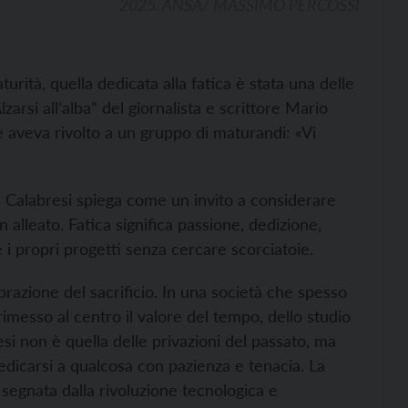
2025. ANSA/ MASSIMO PERCOSSI
turità, quella dedicata alla fatica è stata una delle
Alzarsi all’alba” del giornalista e scrittore Mario
e aveva rivolto a un gruppo di maturandi: «Vi
 Calabresi spiega come un invito a considerare
lleato. Fatica significa passione, dedizione,
 i propri progetti senza cercare scorciatoie.
lebrazione del sacrificio. In una società che spesso
rimesso al centro il valore del tempo, dello studio
esi non è quella delle privazioni del passato, ma
dedicarsi a qualcosa con pazienza e tenacia. La
 segnata dalla rivoluzione tecnologica e