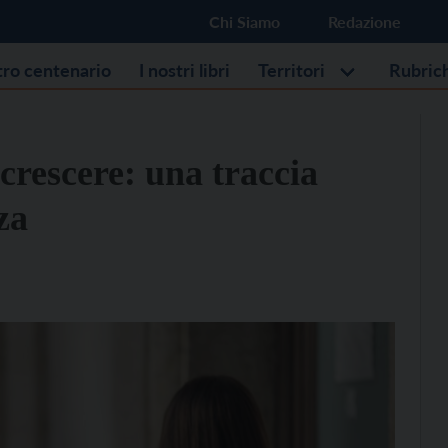
Chi Siamo
Redazione
stro centenario
I nostri libri
Territori
Rubric
 crescere: una traccia
za