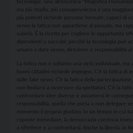
tecnologie, sino all’enciclica “Magnifica Humanit
ma più studio, più consapevolezza e una maggior
più potenti
richiede persone formate, capaci di co
senso la fatica non appartiene al passato, ma rapp
subirlo. È la ricetta per cogliere le opportunità off
dipendenti o succubi: perché la tecnologia può ac
umano a dare senso, direzione e responsabilità al
La fatica non è soltanto una virtù individuale,
ma a
buoni cittadini richiede impegno. C’è la fatica di in
dalle fake news. C’è la fatica della partecipazione,
non limitarsi a osservare da spettatori. C’è la fati
confrontare idee diverse e assumersi le conseguenz
responsabilità, quella che porta a non delegare sem
momento il proprio giudizio. In un tempo in cui tu
risposte immediate, la democrazia continua invece 
a riflettere e a confrontarsi. Anche la libertà, in