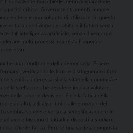
as”, l’innovazione non chiede meno preparazione,
e capacità critica. Governare strumenti sempre
mprendere e non soltanto di utilizzare. In questo
resenta la condizione per abitare il futuro senza
erte dall’intelligenza artificiale, senza diventarne
celerare molti processi, ma resta l’impegno
 progresso.
nche una condizione della democrazia. Essere
formarsi, verificando le fonti e distinguendo i fatti
 che significa interessarsi alla vita della comunità e
ca della scelta, perché decidere implica valutare,
e delle proprie decisioni. E c’è la fatica della
pre ad altri, agli algoritmi o alle emozioni del
tto sembra spingere verso la semplificazione e le
ad avere bisogno di cittadini disposti a studiare,
 fondo, richiede fatica. Perché una società composta