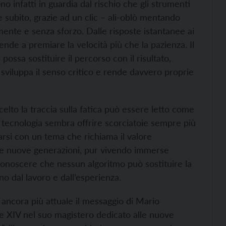
ono infatti in guardia dal rischio che gli strumenti
 subito, grazie ad un clic – ali-oblò
mentando
mente e senza sforzo. Dalle risposte istantanee ai
tende a premiare la velocità più che la pazienza. Il
possa sostituire il percorso con il risultato,
 sviluppa il senso critico e rende davvero proprie
celto la traccia sulla fatica può essere letto come
a tecnologia sembra offrire scorciatoie sempre più
tarsi con un tema che richiama il valore
 le nuove generazioni, pur vivendo immerse
 riconoscere che nessun algoritmo può sostituire la
no dal lavoro e dall’esperienza.
e ancora più attuale il messaggio di Mario
e XIV nel suo
magistero dedicato alle nuove