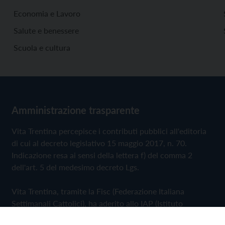
Economia e Lavoro
Salute e benessere
Scuola e cultura
Amministrazione trasparente
Vita Trentina percepisce i contributi pubblici all'editoria
di cui al decreto legislativo 15 maggio 2017, n. 70.
Indicazione resa ai sensi della lettera f) del comma 2
dell'art. 5 del medesimo decreto Lgs.
Vita Trentina, tramite la Fisc (Federazione Italiana
Settimanali Cattolici), ha aderito allo IAP (Istituto
dell'Autodisciplina Pubblicitaria) accettando il Codice di