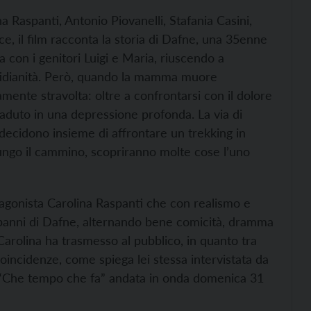
a Raspanti, Antonio Piovanelli, Stafania Casini,
ce, il film racconta la storia di Dafne, una 35enne
 con i genitori Luigi e Maria, riuscendo a
tidianità. Però, quando la mamma muore
mente stravolta: oltre a confrontarsi con il dolore
aduto in una depressione profonda. La via di
decidono insieme di affrontare un trekking in
ungo il cammino, scopriranno molte cose l’uno
otagonista Carolina Raspanti che con realismo e
nei panni di Dafne, alternando bene comicità, dramma
Carolina ha trasmesso al pubblico, in quanto tra
oincidenze, come spiega lei stessa intervistata da
e “Che tempo che fa” andata in onda domenica 31