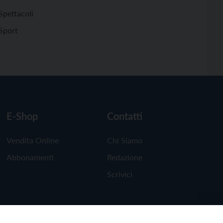
Spettacoli
Sport
E-Shop
Contatti
Vendita Online
Chi Siamo
Abbonamenti
Redazione
Scrivici