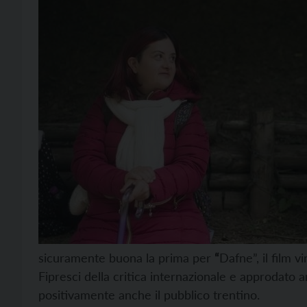
sicuramente buona la prima per
“
Dafne”, il film v
Fipresci della critica internazionale e approdato a
positivamente anche il pubblico trentino.