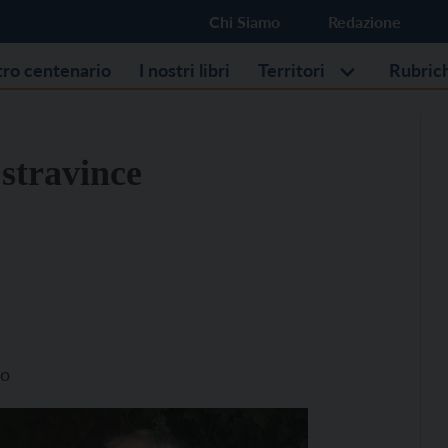
Chi Siamo
Redazione
stro centenario
I nostri libri
Territori
Rubric
 stravince
no