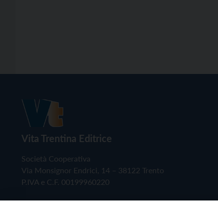
Vita Trentina Editrice
Società Cooperativa
Via Monsignor Endrici, 14 – 38122 Trento
P.IVA e C.F. 00199960220