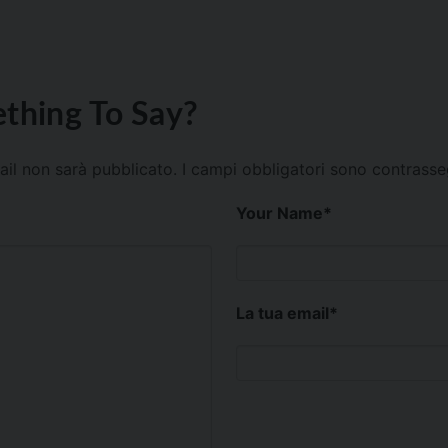
thing To Say?
mail non sarà pubblicato.
I campi obbligatori sono contrass
Your Name
*
La tua email
*