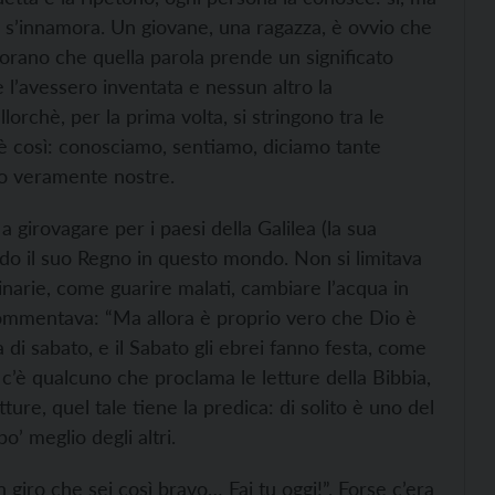
s’innamora. Un giovane, una ragazza, è ovvio che
rano che quella parola prende un significato
 l’avessero inventata e nessun altro la
rchè, per la prima volta, si stringono tra le
 è così: conosciamo, sentiamo, diciamo tante
ano veramente nostre.
a girovagare per i paesi della Galilea (la sua
ndo il suo Regno in questo mondo. Non si limitava
inarie, come guarire malati, cambiare l’acqua in
 commentava: “Ma allora è proprio vero che Dio è
 di sabato, e il Sabato gli ebrei fanno festa, come
 c’è qualcuno che proclama le letture della Bibbia,
ture, quel tale tiene la predica: di solito è uno del
’ meglio degli altri.
 giro che sei così bravo… Fai tu oggi!”. Forse c’era