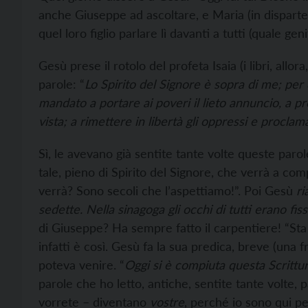
anche Giuseppe ad ascoltare, e Maria (in disparte
quel loro figlio parlare lì davanti a tutti (quale ge
Gesù prese il rotolo del profeta Isaia (i libri, allo
parole: “
Lo Spirito del Signore è sopra di me; per
mandato a portare ai poveri il lieto annuncio, a pro
vista; a rimettere in libertà gli oppressi e proclam
Sì, le avevano già sentite tante volte queste paro
tale, pieno di Spirito del Signore, che verrà a com
verrà? Sono secoli che l’aspettiamo!”. Poi Gesù
ri
sedette. Nella sinagoga gli occhi di tutti erano fissi
di Giuseppe? Ha sempre fatto il carpentiere! “Sta 
infatti è così. Gesù fa la sua predica, breve (una f
poteva venire. “
Oggi si è compiuta questa Scrittur
parole che ho letto, antiche, sentite tante volte, 
vorrete – diventano
vostre
, perché io sono qui per