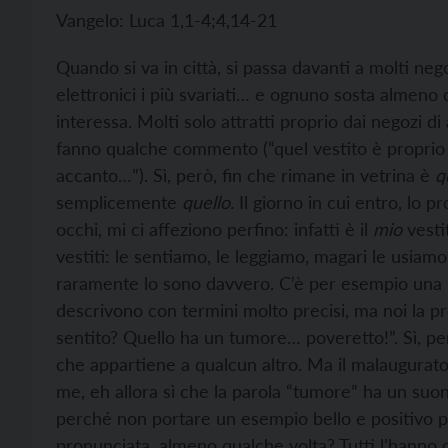
Vangelo: Luca 1,1-4;4,14-21
Quando si va in città, si passa davanti a molti nego
elettronici i più svariati… e ognuno sosta almeno q
interessa. Molti solo attratti proprio dai negozi 
fanno qualche commento (“quel vestito è proprio 
accanto…”). Sì, però, fin che rimane in vetrina è
q
semplicemente
quello.
Il giorno in cui entro, lo 
occhi, mi ci affeziono perfino: infatti è il
mio
vesti
vestiti: le sentiamo, le leggiamo, magari le usia
raramente lo sono davvero. C’è per esempio una pa
descrivono con termini molto precisi, ma noi la 
sentito? Quello ha un tumore… poveretto!”. Sì, pe
che appartiene a qualcun altro. Ma il malaugurato
me, eh allora sì che la parola “tumore” ha un suon
perché non portare un esempio bello e positivo pi
pronunciata, almeno qualche volta? Tutti l’hanno d