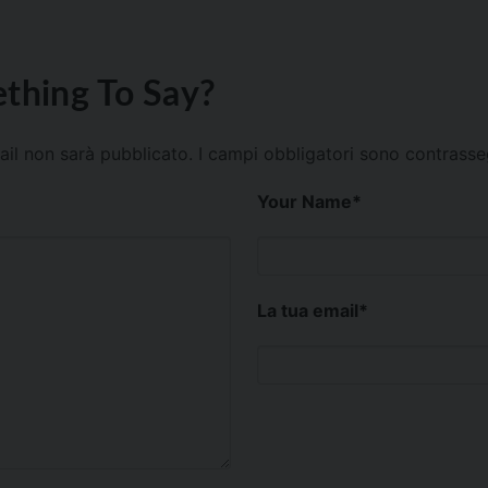
thing To Say?
mail non sarà pubblicato.
I campi obbligatori sono contrass
Your Name
*
La tua email
*