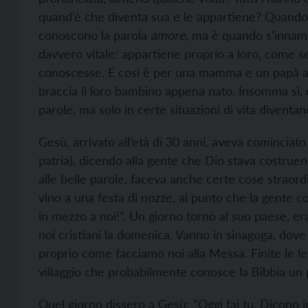
quand’è che diventa sua e le appartiene? Quando 
conoscono la parola
amore
, ma è quando s’innamo
davvero vitale: appartiene proprio a loro, come se
conoscesse. E così è per una mamma e un papà allo
braccia il loro bambino appena nato. Insomma sì,
parole, ma solo in certe situazioni di vita divent
Gesù, arrivato all’età di 30 anni, aveva cominciato 
patria), dicendo alla gente che Dio stava costrue
alle belle parole, faceva anche certe cose straord
vino a una festa di nozze, al punto che la gente
in mezzo a noi!”. Un giorno tornò al suo paese, era
noi cristiani la domenica. Vanno in sinagoga, dove
proprio come facciamo noi alla Messa. Finite le let
villaggio che probabilmente conosce la Bibbia un po
Quel giorno dissero a Gesù: “Oggi fai tu. Dicono in