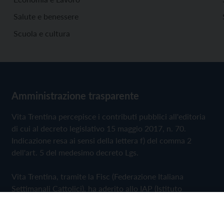
Salute e benessere
Scuola e cultura
Amministrazione trasparente
Vita Trentina percepisce i contributi pubblici all'editoria
di cui al decreto legislativo 15 maggio 2017, n. 70.
Indicazione resa ai sensi della lettera f) del comma 2
dell'art. 5 del medesimo decreto Lgs.
Vita Trentina, tramite la Fisc (Federazione Italiana
Settimanali Cattolici), ha aderito allo IAP (Istituto
dell'Autodisciplina Pubblicitaria) accettando il Codice di
Autodisciplina della Comunicazione Commerciale