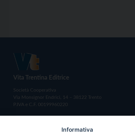
Vita Trentina Editrice
Società Cooperativa
Via Monsignor Endrici, 14 – 38122 Trento
P.IVA e C.F. 00199960220
Informativa