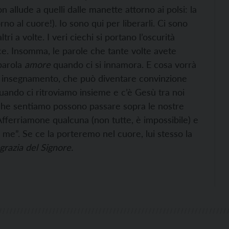
 allude a quelli dalle manette attorno ai polsi: la
rno al cuore!). Io sono qui per liberarli. Ci sono
ri a volte. I veri ciechi si portano l’oscurità
luce. Insomma, le parole che tante volte avete
parola
amore
quando ci si innamora. E cosa vorrà
Un insegnamento, che può diventare convinzione
uando ci ritroviamo insieme e c’è Gesù tra noi
e che sentiamo possono passare sopra le nostre
Afferriamone qualcuna (non tutte, è impossibile) e
me”. Se ce la porteremo nel cuore, lui stesso la
grazia del Signore.