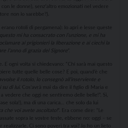
 con le donne), senz’altro emozionati nel vedere
nitore non lo sarebbe?).
ra, erano rotoli di pergamena): lo aprì e lesse queste
 questo mi ha consacrato con l’unzione, e mi ha
clamare ai prigionieri la liberazione e ai ciechi la
are l’anno di grazia del Signore
”.
le. E ogni volta si chiedevano: “Chi sarà mai questo
piere tutte quelle belle cose? E poi, quand’è che
avvolse il rotolo, lo consegnò all’inserviente e
 su di lui.
Cos’avrà mai da dire il figlio di Maria e
a vedere che oggi ne sentiremo delle belle!”. Sì,
rase sola!), ma di una carica… che solo da lui
a che voi avete ascoltato!
”. Era come dire: “Le
passate sopra le vostre teste, ebbene no: oggi – se
 realizzarle. Ci sono poveri tra voi? Io ho un lieto