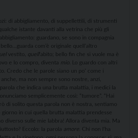
zi: di abbigliamento, di suppellettili, di strumenti
ualche istante davanti alla vetrina che più gli
di abbigliamento: guardano, se sono in compagnia
bello…guarda com’è originale quell’altro
uel
vestito,
quell
’abito; bello fin che si vuole ma è
provo e lo compro, diventa
mio
. Lo guardo con altri
to. Credo che le parole siano un po’ come i
mo anche, ma non sempre sono nostre, anzi,
rola che indica una brutta malattia, i medici la
pronunciamo semplicemente così: “tumore”. “Hai
rò di solito questa parola non è nostra, sentiamo
 giorno in cui quella brutta malattia prendesse
o diverso sulle mie labbra! Allora diventa mia. Ma
uttosto? Eccolo: la parola
amore
. Chi non l’ha
etta e la ripetono, ogni persona la conosce: sì, ma