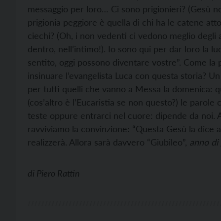
messaggio per loro… Ci sono prigionieri? (Gesù non
prigionia peggiore è quella di chi ha le catene atto
ciechi? (Oh, i non vedenti ci vedono meglio degli alt
dentro, nell’intimo!). Io sono qui per dar loro la 
sentito, oggi possono diventare vostre”. Come la 
insinuare l’evangelista Luca con questa storia? 
per tutti quelli che vanno a Messa la domenica: q
(cos’altro è l’Eucaristia se non questo?) le parol
teste oppure entrarci nel cuore: dipende da noi. 
ravviviamo la convinzione: “Questa Gesù la dice a 
realizzerà. Allora sarà davvero “Giubileo”,
anno di 
di
Piero Rattin