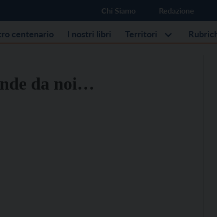
Chi Siamo
Redazione
stro centenario
I nostri libri
Territori
Rubric
ende da noi…