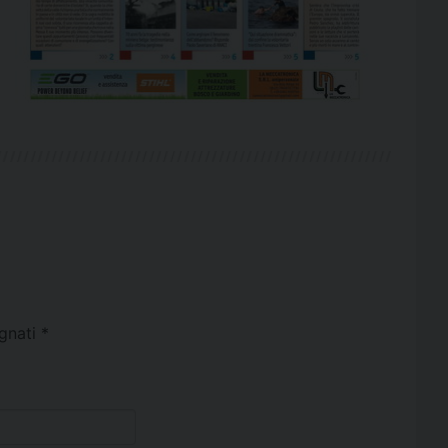
egnati
*