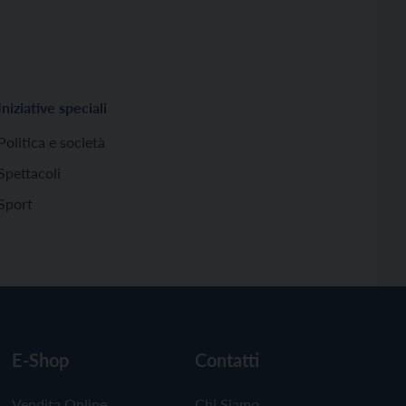
Iniziative speciali
Politica e società
Spettacoli
Sport
E-Shop
Contatti
Vendita Online
Chi Siamo