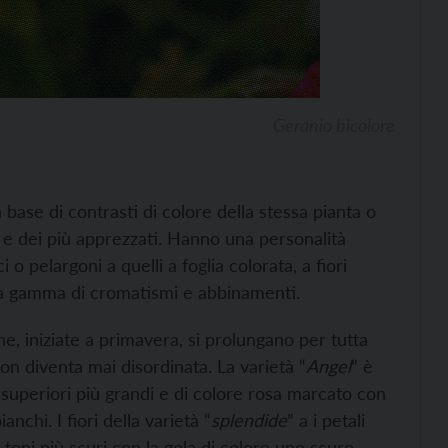
Geranio bicolore
a base di contrasti di colore della stessa pianta o
ti e dei più apprezzati. Hanno una personalità
i o pelargoni a quelli a foglia colorata, a fiori
ta gamma di cromatismi e abbinamenti.
he, iniziate a primavera, si prolungano per tutta
on diventa mai disordinata. La varietà “
Angel
” è
i superiori più grandi e di colore rosa marcato con
anchi. I fiori della varietà “
splendide
” a i petali
di toni più scuri con la gola di colore uno scuro