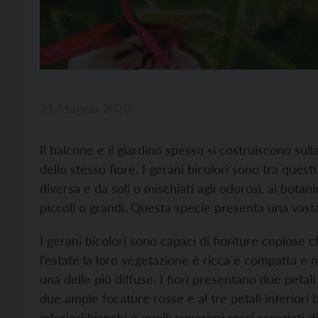
21 Maggio 2020
Il balcone e il giardino spesso si costruiscono sull
dello stesso fiore. I gerani bicolori sono tra ques
diversa e da soli o mischiati agli odorosi, ai botanic
piccoli o grandi. Questa specie presenta una vas
I gerani bicolori sono capaci di fioriture copiose c
l’estate la loro vegetazione è ricca e compatta e n
una delle più diffuse. I fiori presentano due petal
due ampie focature rosse e al tre petali inferiori bi
inferiori bianchi e quelli superiori rossi screziati 