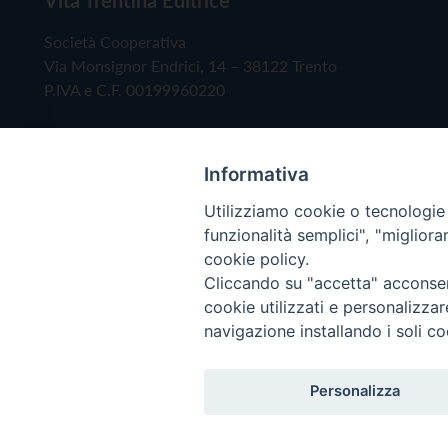
Società Cooperativa
Via Monsignor Endrici, 14 – 38122 Trento
P.IVA e C.F. 00199960220
Informativa
Utilizziamo cookie o tecnologie s
funzionalità semplici", "miglior
cookie policy.
Cliccando su "accetta" acconsent
Copyright © 2019 - Tutti i diritti riservati - Vita
cookie utilizzati e personalizza
navigazione installando i soli co
Privacy Policy
Personalizza