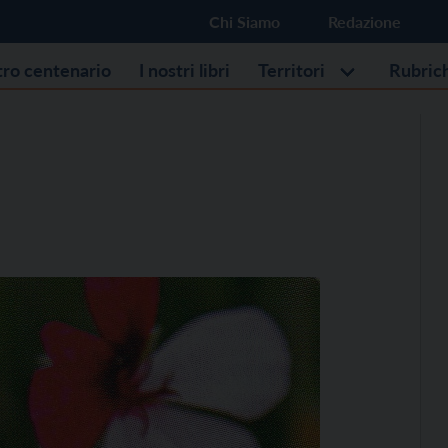
Chi Siamo
Redazione
stro centenario
I nostri libri
Territori
Rubric