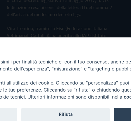
di cui al decreto legislativo 15 maggio 2017, n. 70.
Indicazione resa ai sensi della lettera f) del comma 2
dell'art. 5 del medesimo decreto Lgs.
Vita Trentina, tramite la Fisc (Federazione Italiana
Settimanali Cattolici), ha aderito allo IAP (Istituto
dell'Autodisciplina Pubblicitaria) accettando il Codice di
Autodisciplina della Comunicazione Commerciale
imili per finalità tecniche e, con il tuo consenso, anche per 
Privacy Policy
Cookie Policy
amento dell'esperienza", "misurazione" e "targeting e pubbli
i all'utilizzo dei cookie. Cliccando su "personalizza" puoi
 Trentina Editrice
re le tue preferenze. Cliccando su "rifiuta" o chiudendo que
okie tecnici. Ulteriori informazioni sono disponibili nella
coo
Rifiuta