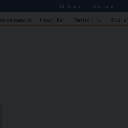
Chi Siamo
Redazione
stro centenario
I nostri libri
Territori
Rubric