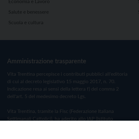
Economia e Lavoro
Salute e benessere
Scuola e cultura
Amministrazione trasparente
Vita Trentina percepisce i contributi pubblici all'editoria
di cui al decreto legislativo 15 maggio 2017, n. 70.
Indicazione resa ai sensi della lettera f) del comma 2
dell'art. 5 del medesimo decreto Lgs.
Vita Trentina, tramite la Fisc (Federazione Italiana
Settimanali Cattolici), ha aderito allo IAP (Istituto
dell'Autodisciplina Pubblicitaria) accettando il Codice di
Autodisciplina della Comunicazione Commerciale