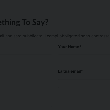
thing To Say?
mail non sarà pubblicato.
I campi obbligatori sono contrass
Your Name
*
La tua email
*