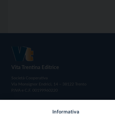
Vita Trentina Editrice
Società Cooperativa
Via Monsignor Endrici, 14 – 38122 Trento
P.IVA e C.F. 00199960220
Informativa