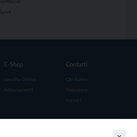
Spettacoli
Sport
E-Shop
Contatti
Vendita Online
Chi Siamo
Abbonamenti
Redazione
Scrivici