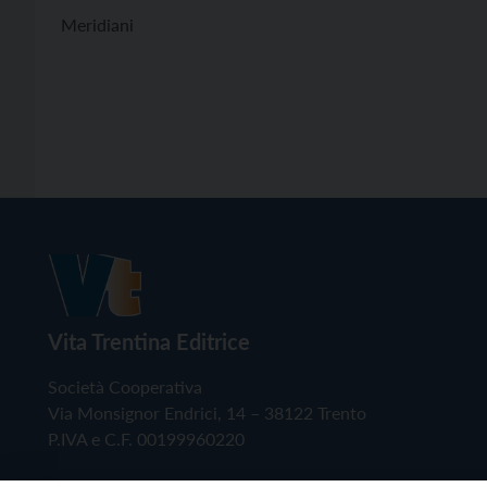
Meridiani
Vita Trentina Editrice
Società Cooperativa
Via Monsignor Endrici, 14 – 38122 Trento
P.IVA e C.F. 00199960220