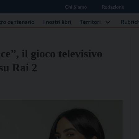
Chi Siamo
Redazione
stro centenario
I nostri libri
Territori
Rubric
e”, il gioco televisivo
su Rai 2