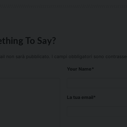
thing To Say?
mail non sarà pubblicato.
I campi obbligatori sono contrass
Your Name
*
La tua email
*