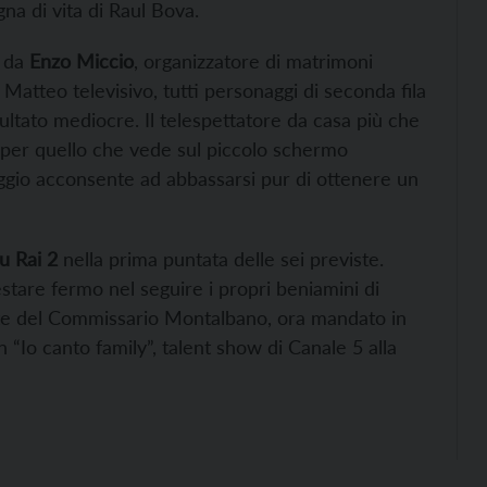
na di vita di Raul Bova.
o da
Enzo Miccio
, organizzatore di matrimoni
 Matteo televisivo, tutti personaggi di seconda fila
isultato mediocre. Il telespettatore da casa più che
per quello che vede sul piccolo schermo
gio acconsente ad abbassarsi pur di ottenere un
u Rai 2
nella prima puntata delle sei previste.
tare fermo nel seguire i propri beniamini di
ete del Commissario Montalbano, ora mandato in
 “Io canto family”, talent show di Canale 5 alla