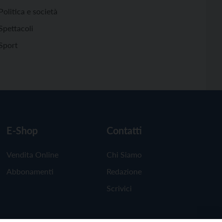
Politica e società
Spettacoli
Sport
E-Shop
Contatti
Vendita Online
Chi Siamo
Abbonamenti
Redazione
Scrivici