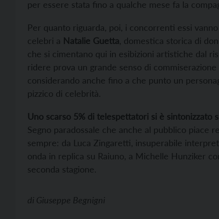
per essere stata fino a qualche mese fa la compag
Per quanto riguarda, poi, i concorrenti essi vann
celebri a
Natalie Guetta
, domestica storica di don
che si cimentano qui in esibizioni artistiche dal r
ridere prova un grande senso di commiserazione 
considerando anche fino a che punto un personag
pizzico di celebrità.
Uno scarso 5% di telespettatori si è sintonizzato s
Segno paradossale che anche al pubblico piace res
sempre: da Luca Zingaretti, insuperabile interpr
onda in replica su Raiuno, a Michelle Hunziker con
seconda stagione.
di
Giuseppe Begnigni