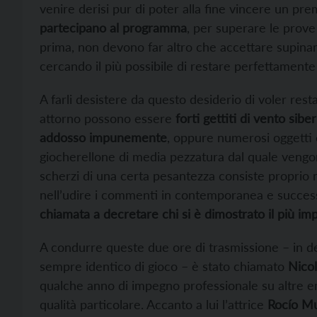
venire derisi pur di poter alla fine vincere un premi
partecipano al programma
, per superare le prove
prima, non devono far altro che accettare supinam
cercando il più possibile di restare perfettamente
A farli desistere da questo desiderio di voler resta
attorno possono essere
forti gettiti di vento sib
addosso impunemente
, oppure numerosi oggetti 
giocherellone di media pezzatura dal quale vengono
scherzi di una certa pesantezza consiste proprio ne
nell’udire i commenti in contemporanea e successi
chiamata a decretare chi si è dimostrato il più impa
A condurre queste due ore di trasmissione – in de
sempre identico di gioco – è stato chiamato
Nicol
qualche anno di impegno professionale su altre e
qualità particolare. Accanto a lui l’attrice
Rocío M