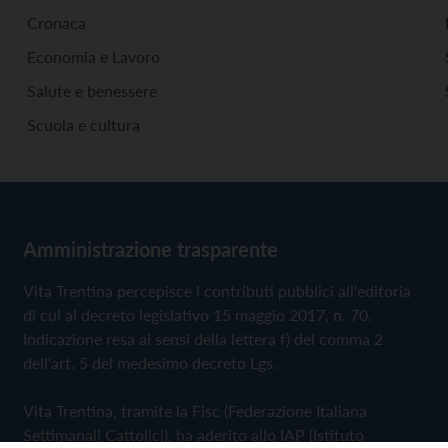
Cronaca
Economia e Lavoro
Salute e benessere
Scuola e cultura
Amministrazione trasparente
Vita Trentina percepisce i contributi pubblici all'editoria
di cui al decreto legislativo 15 maggio 2017, n. 70.
Indicazione resa ai sensi della lettera f) del comma 2
dell'art. 5 del medesimo decreto Lgs.
Vita Trentina, tramite la Fisc (Federazione Italiana
Settimanali Cattolici), ha aderito allo IAP (Istituto