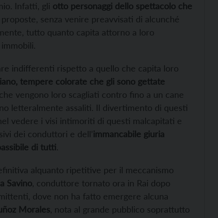
o. Infatti, gli
otto personaggi dello spettacolo che
 proposte, senza venire preavvisati di alcunché
ente, tutto quanto capita attorno a loro
 immobili.
re indifferenti rispetto a quello che capita loro
eriano, tempere colorate che gli sono gettate
che vengono loro scagliati contro fino a un cane
 letteralmente assaliti. Il divertimento di questi
l vedere i visi intimoriti di questi malcapitati e
vi dei conduttori e dell’
immancabile giuria
ssibile di tutti
.
finitiva alquanto ripetitive per il meccanismo
a Savino
, conduttore tornato ora in Rai dopo
mittenti, dove non ha fatto emergere alcuna
uñoz Morales
, nota al grande pubblico soprattutto