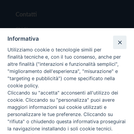
Contatti
Chi Siamo
Informativa
Redazione
Scrivici
Utilizziamo cookie o tecnologie simili per
finalità tecniche e, con il tuo consenso, anche per
altre finalità ("interazioni e funzionalità semplici",
"miglioramento dell'esperienza", "misurazione" e
"targeting e pubblicità") come specificato nella
cookie policy.
Copyright © 2019 - Tutti i diritti riservati - Vit
Cliccando su "accetta" acconsenti all'utilizzo dei
Trentina Editrice
cookie. Cliccando su "personalizza" puoi avere
maggiori informazioni sui cookie utilizzati e
Privacy Policy
personalizzare le tue preferenze. Cliccando su
Torna all'inizi
"rifiuta" o chiudendo questa informativa proseguirai
la navigazione installando i soli cookie tecnici.