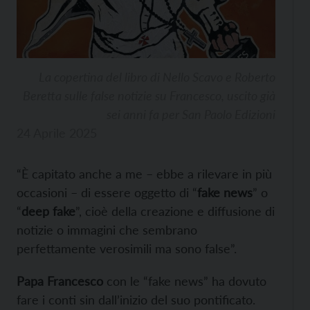
La copertina del libro di Nello Scavo e Roberto
Beretta sulle false notizie su Francesco, uscito già
sei anni fa per San Paolo Edizioni
24 Aprile 2025
“È capitato anche a me – ebbe a rilevare in più
occasioni – di essere oggetto di “
fake news
” o
“
deep fake
”, cioè della creazione e diffusione di
notizie o immagini che sembrano
perfettamente verosimili ma sono false”.
Papa Francesco
con le “fake news” ha dovuto
fare i conti sin dall’inizio del suo pontificato.