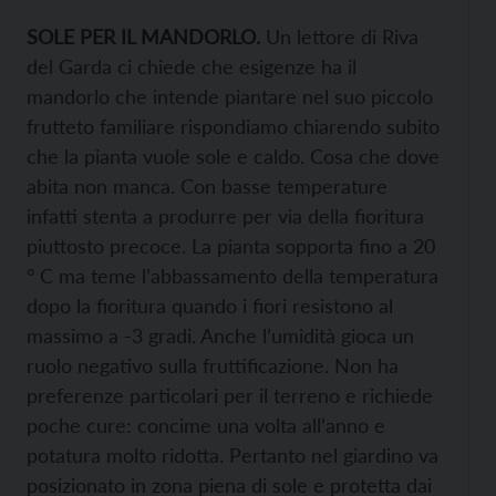
SOLE PER IL MANDORLO.
Un lettore di Riva
del Garda ci chiede che esigenze ha il
mandorlo che intende piantare nel suo piccolo
frutteto familiare rispondiamo chiarendo subito
che la pianta vuole sole e caldo. Cosa che dove
abita non manca. Con basse temperature
infatti stenta a produrre per via della fioritura
piuttosto precoce. La pianta sopporta fino a 20
° C ma teme l’abbassamento della temperatura
dopo la fioritura quando i fiori resistono al
massimo a -3 gradi. Anche l’umidità gioca un
ruolo negativo sulla fruttificazione. Non ha
preferenze particolari per il terreno e richiede
poche cure: concime una volta all’anno e
potatura molto ridotta. Pertanto nel giardino va
posizionato in zona piena di sole e protetta dai