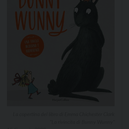
La copertina del libro di Emma Chichester Clark
“La rivincita di Bunny Wunny”