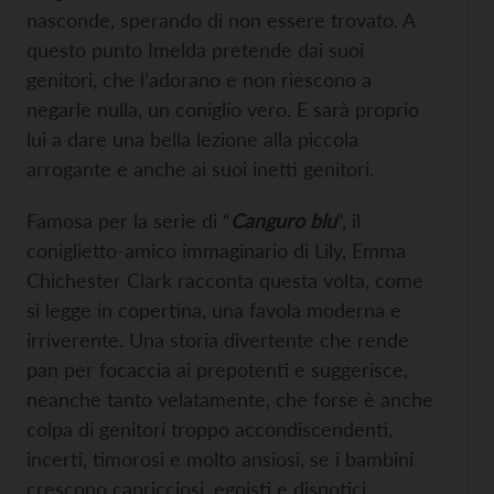
nasconde, sperando di non essere trovato. A
questo punto Imelda pretende dai suoi
genitori, che l’adorano e non riescono a
negarle nulla, un coniglio vero. E sarà proprio
lui a dare una bella lezione alla piccola
arrogante e anche ai suoi inetti genitori.
Famosa per la serie di “
Canguro blu
”, il
coniglietto-amico immaginario di Lily, Emma
Chichester Clark racconta questa volta, come
si legge in copertina, una favola moderna e
irriverente. Una storia divertente che rende
pan per focaccia ai prepotenti e suggerisce,
neanche tanto velatamente, che forse è anche
colpa di genitori troppo accondiscendenti,
incerti, timorosi e molto ansiosi, se i bambini
crescono capricciosi, egoisti e dispotici.