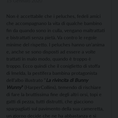
15 Gennaio 2020
Non è accettabile che i peluches, fedeli amici
che accompagnano la vita di qualche bambino
fin da quando sono in culla, vengano maltrattati
e bistrattati senza pietà. Va contro le regole
minime del rispetto. I peluches hanno un’anima
e, anche se sono disposti ad essere a volte
trattati in malo modo, quando è troppo è
troppo. Ecco quindi che il coniglietto di stoffa
di Imelda, la pestifera bambina protagonista
dell’albo illustrato “
La rivincita di Bunny
Wunny
”
(HarperCollins), temendo di rischiare
di fare la bruttissima fine degli altri orsi, topi e
gatti di pezza, tutti distrutti, che giacciono
sparpagliati sul pavimento della sua cameretta,
un giorno decide che ne ha abbastanza e si