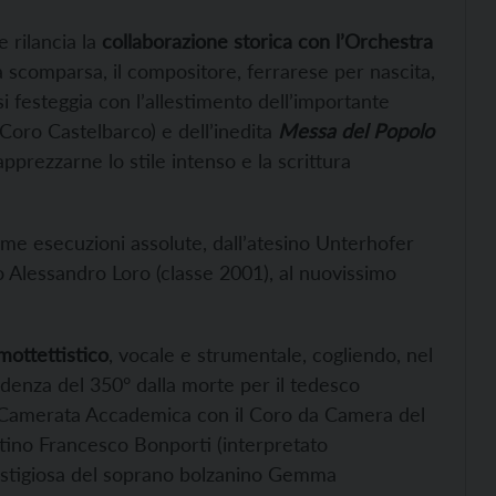
 rilancia la
collaborazione storica con l’Orchestra
la scomparsa, il compositore, ferrarese per nascita,
i festeggia con l’allestimento dell’importante
 Coro Castelbarco) e dell’inedita
Messa del Popolo
pprezzarne lo stile intenso e la scrittura
ime esecuzioni assolute, dall’atesino Unterhofer
o Alessandro Loro (classe 2001), al nuovissimo
mottettistico
, vocale e strumentale, cogliendo, nel
cidenza del 350° dalla morte per il tedesco
 Camerata Accademica con il Coro da Camera del
ntino Francesco Bonporti (interpretato
restigiosa del soprano bolzanino Gemma