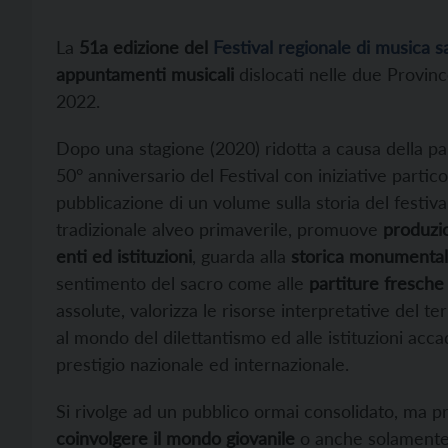
La
51a edizione del
Festival regionale di musica s
appuntamenti musicali
dislocati nelle due Province
2022.
Dopo una stagione (2020) ridotta a causa della p
50° anniversario del Festival con iniziative parti
pubblicazione di un volume sulla storia del festiva
tradizionale alveo primaverile, promuove
produzio
enti ed istituzioni
, guarda alla
storica monumental
sentimento del sacro come alle
partiture fresche
assolute, valorizza le risorse interpretative del te
al mondo del dilettantismo ed alle istituzioni acc
prestigio nazionale ed internazionale.
Si rivolge ad un pubblico ormai consolidato, ma p
coinvolgere il mondo giovanile
o anche solamente p