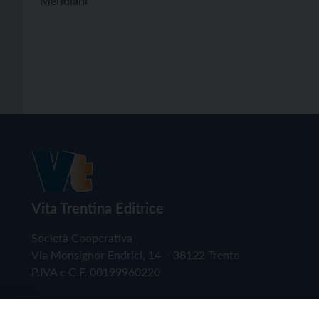
Meridiani
Vita Trentina Editrice
Società Cooperativa
Via Monsignor Endrici, 14 – 38122 Trento
P.IVA e C.F. 00199960220