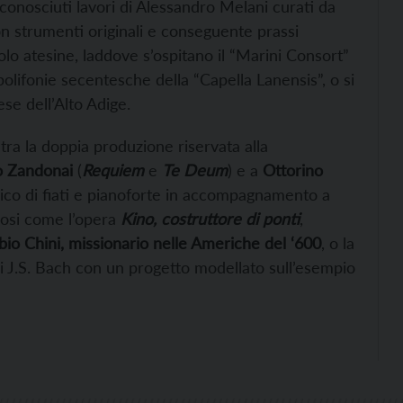
conosciuti lavori di Alessandro Melani curati da
on strumenti originali e conseguente prassi
lo atesine, laddove s’ospitano il “Marini Consort”
polifonie secentesche della “Capella Lanensis”, o si
se dell’Alto Adige.
ntra la doppia produzione riservata alla
o Zandonai
(
Requiem
e
Te Deum
) e a
Ottorino
nico di fiati e pianoforte in accompagnamento a
ziosi come l’opera
Kino, costruttore di ponti
,
io Chini, missionario nelle Americhe del ‘600
, o la
i J.S. Bach con un progetto modellato sull’esempio