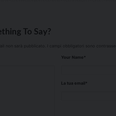
thing To Say?
mail non sarà pubblicato.
I campi obbligatori sono contrass
Your Name
*
La tua email
*