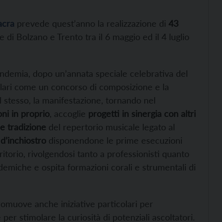
acra
prevede quest’anno la realizzazione di
43
 di Bolzano e Trento tra il 6 maggio ed il 4 luglio
andemia, dopo un’annata speciale celebrativa del
colari come un concorso di composizione e la
l stesso, la manifestazione, tornando nel
ni in proprio
, accoglie
progetti in sinergia con altri
e tradizione
del repertorio musicale legato al
 d’inchiostro
disponendone le prime esecuzioni
rritorio, rivolgendosi tanto a professionisti quanto
ademiche e ospita formazioni corali e strumentali di
romuove anche iniziative particolari per
er stimolare la curiosità di potenziali ascoltatori.