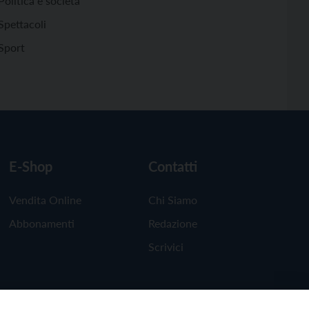
Politica e società
Spettacoli
Sport
E-Shop
Contatti
Vendita Online
Chi Siamo
Abbonamenti
Redazione
Scrivici