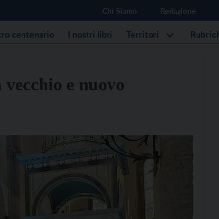
Chi Siamo
Redazione
stro centenario
I nostri libri
Territori
Rubric
a vecchio e nuovo