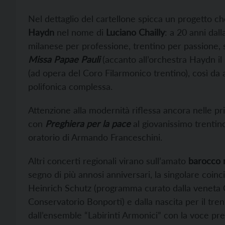
Nel dettaglio del cartellone spicca un progetto che
Haydn
nel nome di
Luciano Chailly
: a 20 anni dal
milanese per professione, trentino per passione, s
Missa Papae Pauli
(accanto all’orchestra Haydn il
(ad opera del Coro Filarmonico trentino), così da a
polifonica complessa.
Attenzione alla modernità riflessa ancora nelle pr
con
Preghiera per la pace
al giovanissimo trentin
oratorio di Armando Franceschini.
Altri concerti regionali virano sull’amato
barocco 
segno di più annosi anniversari, la singolare coin
Heinrich Schutz (programma curato dalla veneta
Conservatorio Bonporti) e dalla nascita per il tre
dall’ensemble “Labirinti Armonici” con la voce p