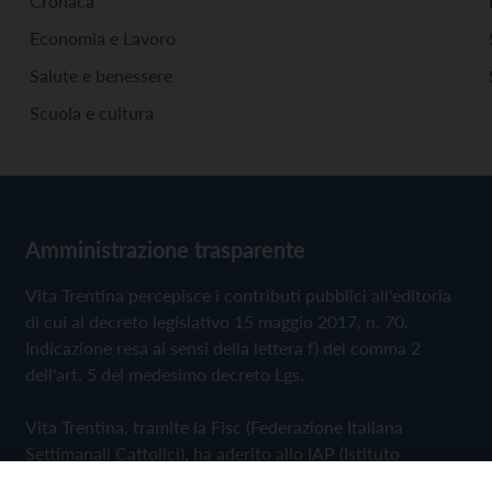
Cronaca
Economia e Lavoro
Salute e benessere
Scuola e cultura
Amministrazione trasparente
Vita Trentina percepisce i contributi pubblici all'editoria
di cui al decreto legislativo 15 maggio 2017, n. 70.
Indicazione resa ai sensi della lettera f) del comma 2
dell'art. 5 del medesimo decreto Lgs.
Vita Trentina, tramite la Fisc (Federazione Italiana
Settimanali Cattolici), ha aderito allo IAP (Istituto
dell'Autodisciplina Pubblicitaria) accettando il Codice di