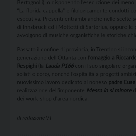
Bertagnolli), o disponendo l’esecuzione dei meno 
“La florida cappella” e filologicamente condotti c
esecutiva. Presenti entrambi anche nelle scelte so
di Innsbruck ed i Mottetti di Sartorius, oppure le 
avvolgono di musiche organistiche le storiche chie
Passato il confine di provincia, in Trentino si inco
generazione dell’Ottanta con l’
omaggio a Riccard
Respighi
(la
Lauda P166
con il suo singolare orga
solisti e coro), nonché l’ospitalità a progetti ambi
nuovissimo lavoro dedicato al noneso
padre Euseb
realizzazione dell’imponente
Messa in si minore
d
dei work-shop d’area nordica.
di
redazione VT