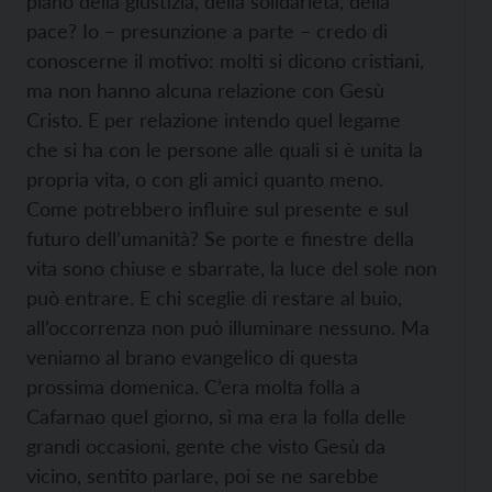
piano della giustizia, della solidarietà, della
pace? Io – presunzione a parte – credo di
conoscerne il motivo: molti si dicono cristiani,
ma non hanno alcuna relazione con Gesù
Cristo. E per relazione intendo quel legame
che si ha con le persone alle quali si è unita la
propria vita, o con gli amici quanto meno.
Come potrebbero influire sul presente e sul
futuro dell’umanità? Se porte e finestre della
vita sono chiuse e sbarrate, la luce del sole non
può entrare. E chi sceglie di restare al buio,
all’occorrenza non può illuminare nessuno. Ma
veniamo al brano evangelico di questa
prossima domenica. C’era molta folla a
Cafarnao quel giorno, sì ma era la folla delle
grandi occasioni, gente che visto Gesù da
vicino, sentito parlare, poi se ne sarebbe