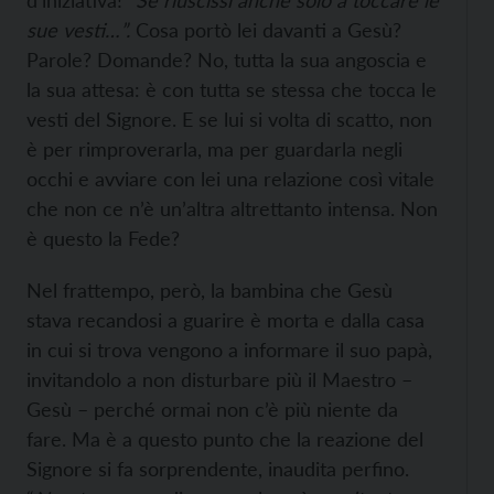
d’iniziativa! “
Se riuscissi anche solo a toccare le
sue vesti…”.
Cosa portò lei davanti a Gesù?
Parole? Domande? No, tutta la sua angoscia e
la sua attesa: è con tutta se stessa che tocca le
vesti del Signore. E se lui si volta di scatto, non
è per rimproverarla, ma per guardarla negli
occhi e avviare con lei una relazione così vitale
che non ce n’è un’altra altrettanto intensa. Non
è questo la Fede?
Nel frattempo, però, la bambina che Gesù
stava recandosi a guarire è morta e dalla casa
in cui si trova vengono a informare il suo papà,
invitandolo a non disturbare più il Maestro –
Gesù – perché ormai non c’è più niente da
fare. Ma è a questo punto che la reazione del
Signore si fa sorprendente, inaudita perfino.