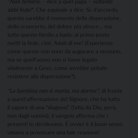
“
Non temere,
– dice a quel papà –
soltanto
abbi fede!
”. Che equivale a dire: Sì, d’accordo,
questo sarebbe il momento della disperazione,
dello sconcerto, del dolore più atroce… ma
tutto questo tienilo a bada: al primo posto
metti la fede, cioè, fidati di me! (Esperienze
come queste non sono da augurare a nessuno,
ma se quell’uomo non si fosse legato
vitalmente a Gesù, come avrebbe potuto
resistere alla disperazione?).
“La bambina non è morta, ma dorme”
: di fronte
a quest’affermazione del Signore, che ha tutto
il sapore di una “diagnosi” (fatta da Dio, però,
non dagli uomini), il vangelo afferma che i
presenti lo deridevano. È ovvio! è il buon senso
umano a provocare una tale reazione!