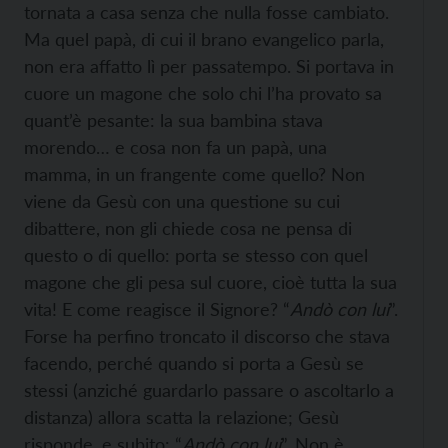
tornata a casa senza che nulla fosse cambiato.
Ma quel papà, di cui il brano evangelico parla,
non era affatto lì per passatempo. Si portava in
cuore un magone che solo chi l’ha provato sa
quant’è pesante: la sua bambina stava
morendo… e cosa non fa un papà, una
mamma, in un frangente come quello? Non
viene da Gesù con una questione su cui
dibattere, non gli chiede cosa ne pensa di
questo o di quello: porta se stesso con quel
magone che gli pesa sul cuore, cioè tutta la sua
vita! E come reagisce il Signore? “
Andò con lui
”.
Forse ha perfino troncato il discorso che stava
facendo, perché quando si porta a Gesù se
stessi (anziché guardarlo passare o ascoltarlo a
distanza) allora scatta la relazione; Gesù
risponde, e subito: “
Andò con lui
”. Non è