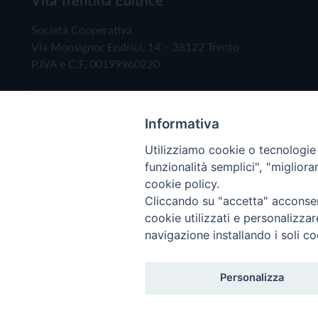
Società Cooperativa
Via Monsignor Endrici, 14 – 38122 Trento
P.IVA e C.F. 00199960220
Informativa
Utilizziamo cookie o tecnologie s
funzionalità semplici", "miglior
cookie policy.
Cliccando su "accetta" acconsent
Copyright © 2019 - Tutti i diritti riservati - Vita
cookie utilizzati e personalizza
navigazione installando i soli co
Privacy Policy
Personalizza