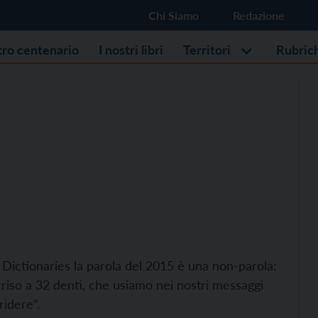
Chi Siamo
Redazione
stro centenario
I nostri libri
Territori
Rubric
d Dictionaries la parola del 2015 è una non-parola:
orriso a 32 denti, che usiamo nei nostri messaggi
ridere”.