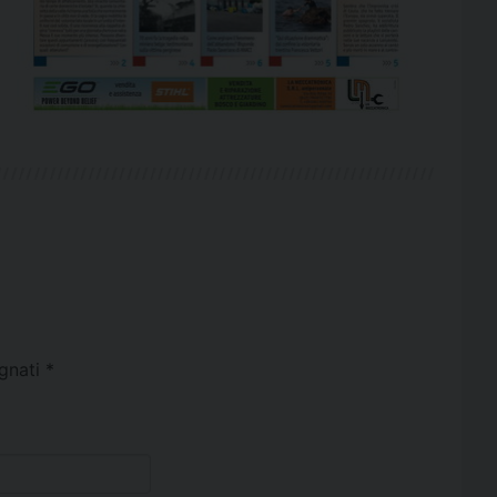
egnati
*