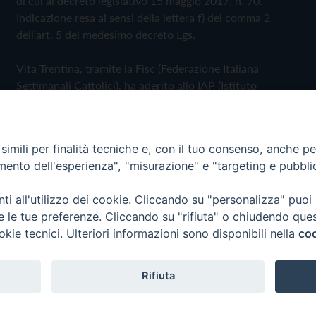
di cui al decreto legislativo 15 maggio 2017, n. 70.
Indicazione resa ai sensi della lettera f) del comma 2
dell'art. 5 del medesimo decreto Lgs.
Vita Trentina, tramite la Fisc (Federazione Italiana
Settimanali Cattolici), ha aderito allo IAP (Istituto
dell'Autodisciplina Pubblicitaria) accettando il Codice di
Autodisciplina della Comunicazione Commerciale
imili per finalità tecniche e, con il tuo consenso, anche per 
Privacy Policy
Cookie Policy
amento dell'esperienza", "misurazione" e "targeting e pubbli
i all'utilizzo dei cookie. Cliccando su "personalizza" puoi
 Trentina Editrice
re le tue preferenze. Cliccando su "rifiuta" o chiudendo que
okie tecnici. Ulteriori informazioni sono disponibili nella
coo
Rifiuta