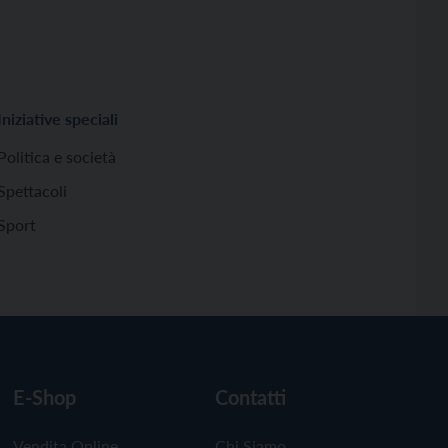
Iniziative speciali
Politica e società
Spettacoli
Sport
E-Shop
Contatti
Vendita Online
Chi Siamo