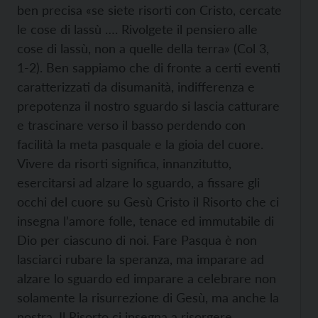
ben precisa «se siete risorti con Cristo, cercate
le cose di lassù …. Rivolgete il pensiero alle
cose di lassù, non a quelle della terra» (Col 3,
1-2). Ben sappiamo che di fronte a certi eventi
caratterizzati da disumanità, indifferenza e
prepotenza il nostro sguardo si lascia catturare
e trascinare verso il basso perdendo con
facilità la meta pasquale e la gioia del cuore.
Vivere da risorti significa, innanzitutto,
esercitarsi ad alzare lo sguardo, a fissare gli
occhi del cuore su Gesù Cristo il Risorto che ci
insegna l’amore folle, tenace ed immutabile di
Dio per ciascuno di noi. Fare Pasqua è non
lasciarci rubare la speranza, ma imparare ad
alzare lo sguardo ed imparare a celebrare non
solamente la risurrezione di Gesù, ma anche la
nostra. Il Risorto ci insegna a risorgere