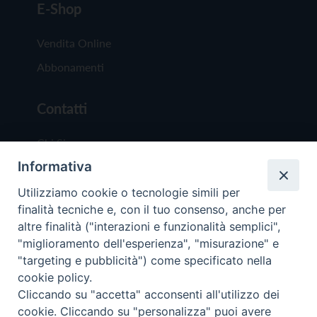
E-Shop
Vendita Online
Abbonamenti
Contatti
Chi Siamo
Informativa
Redazione
Scrivici
Utilizziamo cookie o tecnologie simili per
finalità tecniche e, con il tuo consenso, anche per
altre finalità ("interazioni e funzionalità semplici",
"miglioramento dell'esperienza", "misurazione" e
"targeting e pubblicità") come specificato nella
cookie policy.
Copyright © 2019 - Tutti i diritti riservati - Vit
Cliccando su "accetta" acconsenti all'utilizzo dei
Trentina Editrice
cookie. Cliccando su "personalizza" puoi avere