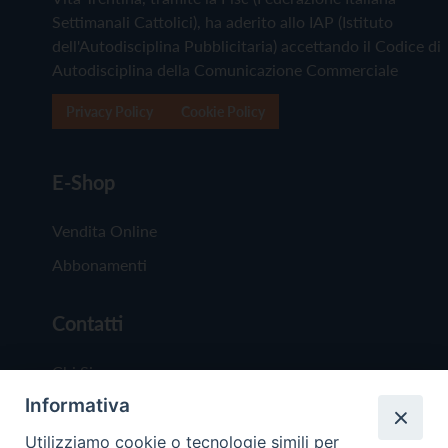
Settimanali Cattolici), ha aderito allo IAP (Istituto
dell'Autodisciplina Pubblicitaria) accettando il Codice di
Autodisciplina della Comunicazione Commerciale
Privacy Policy
Cookie Policy
E-Shop
Vendita Online
Abbonamenti
Contatti
Chi Siamo
Informativa
Redazione
Scrivici
Utilizziamo cookie o tecnologie simili per