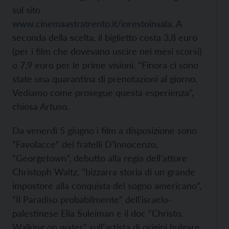
sul sito
www.cinemaastratrento.it/iorestoinsala
. A
seconda della scelta, il biglietto costa 3,8 euro
(per i film che dovevano uscire nei mesi scorsi)
o 7,9 euro per le prime visioni. “Finora ci sono
state una quarantina di prenotazioni al giorno.
Vediamo come prosegue questa esperienza”,
chiosa Artuso.
Da venerdì 5 giugno i film a disposizione sono
“Favolacce” dei fratelli D’Innocenzo,
“Georgetown”, debutto alla regia dell’attore
Christoph Waltz, “bizzarra storia di un grande
impostore alla conquista del sogno americano”,
“Il Paradiso probabilmente” dell’israelo-
palestinese Elia Suleiman e il doc “Christo.
Walking on water” sull’artista di origini bulgare