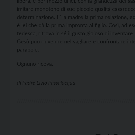
libera, e per mezzo di lei, con la grandezza dei sa
imitare monotono di sue piccole qualità casarecce 
determinazione. E’ la madre la prima relazione, ed
è lei che dà la prima impronta al figlio. Così, ad
tedesca, ritrova in sé il gusto gioioso di inventar
Gesù può rinvenire nel vagliare e confrontare inte
parabole.
Ognuno riceva.
di
Padre Livio Passalacqua