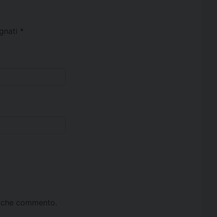
egnati
*
ta che commento.