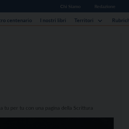
Chi Siamo
Redazione
stro centenario
I nostri libri
Territori
Rubric
a tu per tu con una pagina della Scrittura