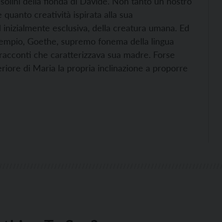
ssolini della fionda di Davide. Non tanto un nostro
quanto creatività ispirata alla sua
 inizialmente esclusiva, della creatura umana. Ed
 esempio, Goethe, supremo fonema della lingua
e racconti che caratterizzava sua madre. Forse
riore di Maria la propria inclinazione a proporre