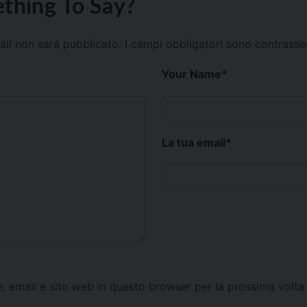
thing To Say?
mail non sarà pubblicato.
I campi obbligatori sono contrass
Your Name
*
La tua email
*
e, email e sito web in questo browser per la prossima vol