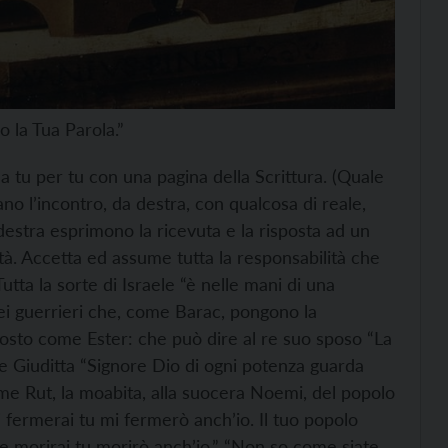
 la Tua Parola.”
 tu per tu con una pagina della Scrittura. (Quale
lano l’incontro, da destra, con qualcosa di reale,
destra esprimono la ricevuta e la risposta ad un
tà. Accetta ed assume tutta la responsabilità che
ta la sorte di Israele “è nelle mani di una
dei guerrieri che, come Barac, pongono la
ttosto come Ester: che può dire al re suo sposo “La
me Giuditta “Signore Dio di ogni potenza guarda
ome Rut, la moabita, alla suocera Noemi, del popolo
i fermerai tu mi fermerò anch’io. Il tuo popolo
ove morirai tu morirò anch’io.” “Non so come siate