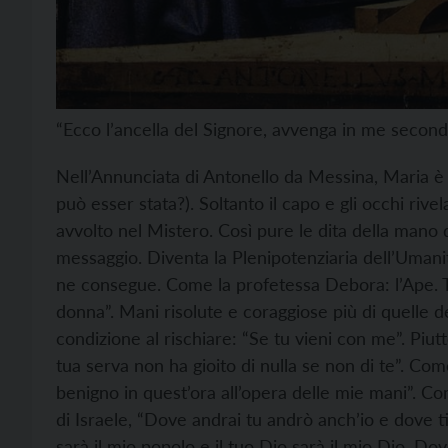
“Ecco l’ancella del Signore, avvenga in me secondo
Nell’Annunciata di Antonello da Messina, Maria è a
può esser stata?). Soltanto il capo e gli occhi rive
avvolto nel Mistero. Così pure le dita della mano 
messaggio. Diventa la Plenipotenziaria dell’Umani
ne consegue. Come la profetessa Debora: l’Ape. Tut
donna”. Mani risolute e coraggiose più di quelle 
condizione al rischiare: “Se tu vieni con me”. Piu
tua serva non ha gioito di nulla se non di te”. Co
benigno in quest’ora all’opera delle mie mani”. C
di Israele, “Dove andrai tu andrò anch’io e dove t
sarà il mio popolo e il tuo Dio sarà il mio Dio. D