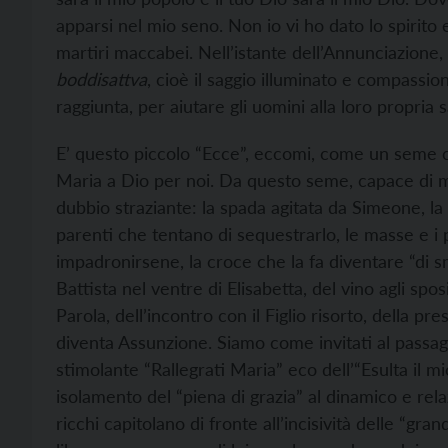
apparsi nel mio seno. Non io vi ho dato lo spirito e
martiri maccabei. Nell’istante dell’Annunciazione,
boddisattva
, cioè il saggio illuminato e compassion
raggiunta, per aiutare gli uomini alla loro propria
E’ questo piccolo “Ecce”, eccomi, come un seme c
Maria a Dio per noi. Da questo seme, capace di m
dubbio straziante: la spada agitata da Simeone, la fu
parenti che tentano di sequestrarlo, le masse e i 
impadronirsene, la croce che la fa diventare “di sm
Battista nel ventre di Elisabetta, del vino agli spos
Parola, dell’incontro con il Figlio risorto, della p
diventa Assunzione. Siamo come invitati al passagg
stimolante “Rallegrati Maria” eco dell’“Esulta il mi
isolamento del “piena di grazia” al dinamico e relaz
ricchi capitolano di fronte all’incisività delle “g