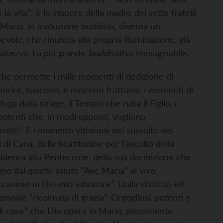
 la vita”: è lo stupore della madre dei sette fratelli
 Maria, in traduzione buddista, diventa un
evole, che rinuncia alla propria illuminazione, già
 salvezza. La più grande
boddisattva
immaginabile.
he permette i mille momenti di dedizione di
orire, nascono, e nascono fruttuosi, i momenti di
ga dalla strage, il Tempio che ruba il Figlio, i
potenti che, in modi opposti, vogliono
alto”. E i momenti vittoriosi del sussulto del
i di Cana, della beatitudine per l’ascolto della
residenza alla Pentecoste, della sua dormizione che
io dal quieto saluto “Ave Maria” al vivo,
o animo in Dio mio salvatore”. Dalla staticità ed
ionale “ricolmata di grazia”. Orgogliosi, potenti e
randi cose” che Dio opera in Maria, pienamente