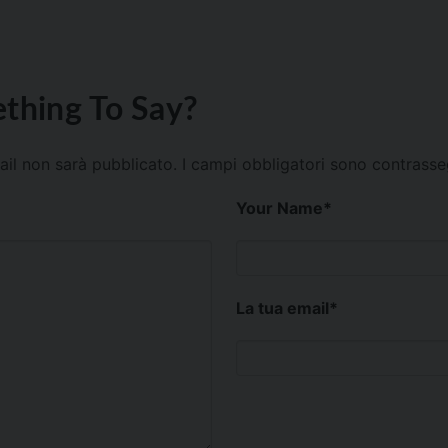
thing To Say?
mail non sarà pubblicato.
I campi obbligatori sono contrass
Your Name
*
La tua email
*