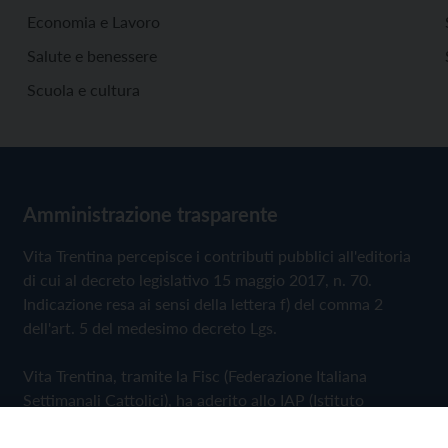
Economia e Lavoro
Salute e benessere
Scuola e cultura
Amministrazione trasparente
Vita Trentina percepisce i contributi pubblici all'editoria
di cui al decreto legislativo 15 maggio 2017, n. 70.
Indicazione resa ai sensi della lettera f) del comma 2
dell'art. 5 del medesimo decreto Lgs.
Vita Trentina, tramite la Fisc (Federazione Italiana
Settimanali Cattolici), ha aderito allo IAP (Istituto
dell'Autodisciplina Pubblicitaria) accettando il Codice di
Autodisciplina della Comunicazione Commerciale