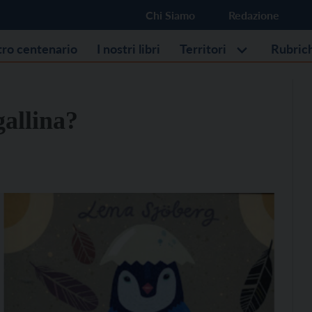
Chi Siamo
Redazione
stro centenario
I nostri libri
Territori
Rubric
gallina?