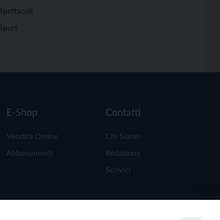
Spettacoli
Sport
E-Shop
Contatti
Vendita Online
Chi Siamo
Abbonamenti
Redazione
Scrivici