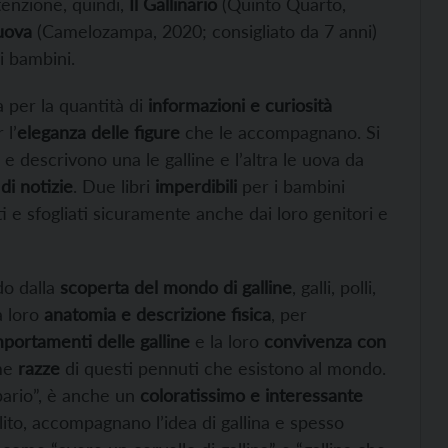
ttenzione, quindi,
Il Gallinario
(Quinto Quarto,
 uova
(Camelozampa, 2020; consigliato da 7 anni)
ai bambini.
a per la quantità di
informazioni e curiosità
 l’
eleganza delle figure
che le accompagnano. Si
 descrivono una le galline e l’altra le uova da
di notizie
. Due libri
imperdibili
per i bambini
i e sfogliati sicuramente anche dai loro genitori e
do dalla
scoperta del mondo di galline
, galli, polli,
a loro
anatomia e descrizione fisica
, per
portamenti delle galline
e la loro
convivenza con
ime
razze
di questi pennuti che esistono al mondo.
erbario”, è anche un
coloratissimo e interessante
lito, accompagnano l’idea di gallina e spesso