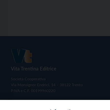
Vita Trentina Editrice
Società Cooperativa
Via Monsignor Endrici, 14 – 38122 Trento
P.IVA e C.F. 00199960220