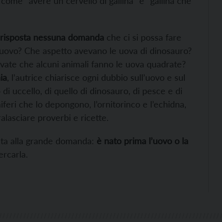
 come “avere un cervello di gallina” e “gallina che
a risposta nessuna domanda
che ci si possa fare
 l’uovo? Che aspetto avevano le uova di dinosauro?
evate che alcuni animali fanno le uova quadrate?
ia
, l’autrice chiarisce ogni dubbio sull’uovo e sul
 di uccello, di quello di dinosauro, di pesce e di
eri che lo depongono, l’ornitorinco e l’echidna,
ralasciare proverbi e ricette.
posta alla grande domanda:
è nato prima l’uovo o la
ercarla.