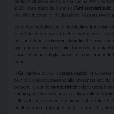
dedicati all’allevamento e alla cucina. Attirano l’a
2020; consigliato da 8 anni) e
Fatti assodati sulle
due ricchi volumi di divulgazione illustrata rivolti 
Sono due pubblicazioni di
particolare interesse
si
scientificamente corrette che contengono, sia per
possono definire
due enciclopedie
che osservano e
ogni punto di vista possibile, fornendo una
marea 
curiosi e amanti degli animali, ma che saranno lett
nonni.
Il Gallinario
è diviso in
cinque capitoli
che, parten
pulcini e chiocce, passano alla presentazione dell
proseguire con le
caratteristiche delle uova
, i
com
l’uomo
per finire con una carrellata sulle tantiss
Il libro, il cui titolo vuole richiamare il termine “
ribaltamento di tutti quei luoghi comuni che, di so