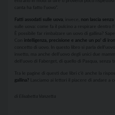
entrano in modi di dire o proverbi poco rispettosi
canta ha fatto l’uovo”.
Fatti assodati sulle uova
, invece,
non lascia senz
sulle uova: come fa il pulcino a respirare dentro
È possibile far rimbalzare un uovo di gallina? Sap
Con
intelligenza, precisione e anche un po’ di iron
concetto di uovo. In questo libro si parla dell’uovo
insetto, ma anche dell’uovo degli unici due mammif
dell’uovo di Faberget, di quello di Pasqua, senza t
Tra le pagine di questi due libri c’è anche la ris
gallina?
Lasciamo ai lettori il piacere di andare a c
di
Elisabetta Vanzetta