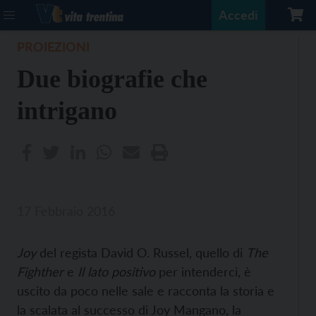
Accedi
PROIEZIONI
Due biografie che
intrigano
17 Febbraio 2016
Joy
del regista David O. Russel, quello di
The
Fighther
e
Il lato positivo
per intenderci, è
uscito da poco nelle sale e racconta la storia e
la scalata al successo di Joy Mangano, la