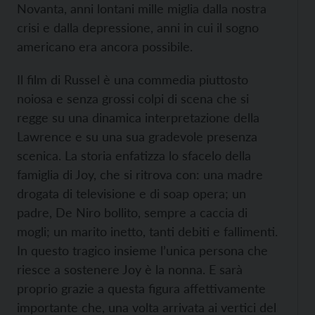
Novanta, anni lontani mille miglia dalla nostra
crisi e dalla depressione, anni in cui il sogno
americano era ancora possibile.
Il film di Russel è una commedia piuttosto
noiosa e senza grossi colpi di scena che si
regge su una dinamica interpretazione della
Lawrence e su una sua gradevole presenza
scenica. La storia enfatizza lo sfacelo della
famiglia di Joy, che si ritrova con: una madre
drogata di televisione e di soap opera; un
padre, De Niro bollito, sempre a caccia di
mogli; un marito inetto, tanti debiti e fallimenti.
In questo tragico insieme l’unica persona che
riesce a sostenere Joy è la nonna. E sarà
proprio grazie a questa figura affettivamente
importante che, una volta arrivata ai vertici del