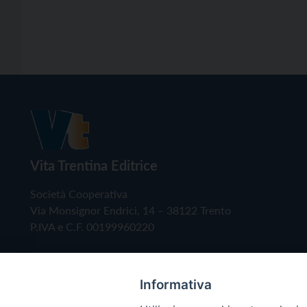
Vita Trentina Editrice
Società Cooperativa
Via Monsignor Endrici, 14 – 38122 Trento
P.IVA e C.F. 00199960220
Informativa