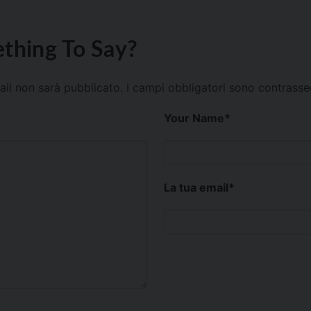
thing To Say?
mail non sarà pubblicato.
I campi obbligatori sono contrass
Your Name
*
La tua email
*