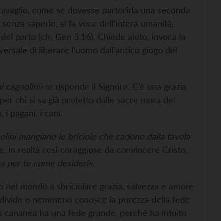
l travaglio, come se dovesse partorirla una seconda
 senza saperlo, si fa voce dell’intera umanità,
 del parto (cfr. Gen 3,16). Chiede aiuto, invoca la
versale di liberare l’uomo dall’antico giogo del
ai cagnolini»
le risponde il Signore. C’è una grazia
, per chi si sa già protetto dalle sacre mura del
 i pagani, i cani.
olini mangiano le briciole che cadono dalla tavola
in realtà così coraggiose da convincere Cristo,
a per te come desideri»
.
o nel mondo a sbriciolare grazia, salvezza e amore
ndivide o nemmeno conosce la purezza della fede
la cananea ha una fede grande, perché ha intuito