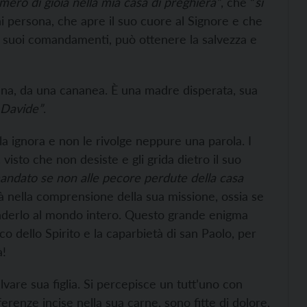
merò di gioia nella mia casa di preghiera”
, che “
si
i persona, che apre il suo cuore al Signore e che
 i suoi comandamenti, può ottenere la salvezza e
na, da una cananea. È una madre disperata, sua
 Davide”
.
 la ignora e non le rivolge neppure una parola. I
visto che non desiste e gli grida dietro il suo
ndato se non alle pecore perdute della casa
à nella comprensione della sua missione, ossia se
tenderlo al mondo intero. Questo grande enigma
oco dello Spirito e la caparbietà di san Paolo, per
à!
lvare sua figlia. Si percepisce un tutt’uno con
erenze incise nella sua carne, sono fitte di dolore,