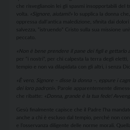
che risveglianoin lei gli spasmi insopportabili de
volta.
«Signore, aiutami!»
lo supplica la donna che,
oppressa dall’antica maledizione, sfinita dai dolori
salvezza, “istruendo” Cristo sulla sua missione uni
peccato.
«Non è bene prendere il pane dei figli e gettarlo 
per “i nostri”, per chi calpesta la terra degli eletti
tempio e non va dilapidata con gli altri, i senza Dio,
«È vero, Signore – disse la donna –, eppure i cagn
dei loro padroni».
Parole apparentemente dimesse, 
che ribatte:
«Donna, grande è la tua fede! Avveng
Gesù finalmente capisce che il Padre l’ha mandat
anche a chi è escluso dal tempio, perché non co
e l’osservanza diligente delle norme morali. Quel