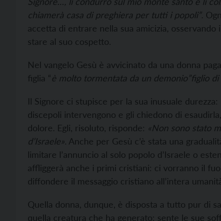
Signore…, li condurrò sul mio monte santo e li col
chiamerà casa di preghiera per tutti i popoli”
. Ogn
accetta di entrare nella sua amicizia, osservando
stare al suo cospetto.
Nel vangelo Gesù è avvicinato da una donna paga
figlia “
è molto tormentata da un demonio”figlio di
Il Signore ci stupisce per la sua inusuale durezza:
discepoli intervengono e gli chiedono di esaudirla, 
dolore. Egli, risoluto, risponde:
«Non sono stato ma
d’Israele»
. Anche per Gesù c’è stata una gradualit
limitare l’annuncio al solo popolo d’Israele o es
affliggerà anche i primi cristiani: ci vorranno il fu
diffondere il messaggio cristiano all’intera umanit
Quella donna, dunque, è disposta a tutto pur di sa
quella creatura che ha generato: sente le sue soff