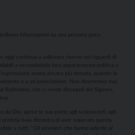
chiediamo informazioni su una persona poco
 oggi continuo a sollevare riserve nei riguardi di
idabili a secondadella loro appartenenza politica o
est’espressione suona ancora più stonata, quando la
 movimento o a un’associazione. Non dovremmo mai
dal Battesimo, che ci rende discepoli del Signore,
esa.
to da Dio, aprire le sue porte agli sconosciuti, agli
il profeta Isaia dimostra di aver superato questa
bile a tutti: “
Gli stranieri, che hanno aderito al