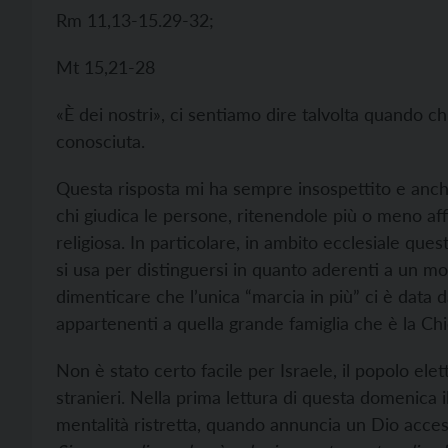
Rm 11,13-15.29-32;
Mt 15,21-28
«È dei nostri», ci sentiamo dire talvolta quando 
conosciuta.
Questa risposta mi ha sempre insospettito e anche
chi giudica le persone, ritenendole più o meno aff
religiosa. In particolare, in ambito ecclesiale qu
si usa per distinguersi in quanto aderenti a un
dimenticare che l’unica “marcia in più” ci è data 
appartenenti a quella grande famiglia che è la Chi
Non è stato certo facile per Israele, il popolo elet
stranieri. Nella prima lettura di questa domenica 
mentalità ristretta, quando annuncia un Dio accessi