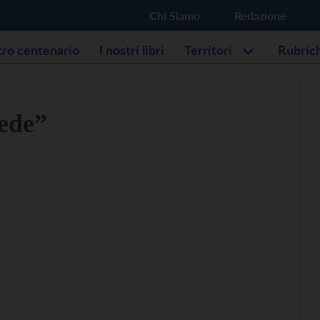
Chi Siamo
Redazione
stro centenario
I nostri libri
Territori
Rubric
fede”