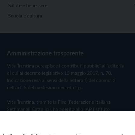
Salute e benessere
Scuola e cultura
Amministrazione trasparente
Vita Trentina percepisce i contributi pubblici all'editoria
di cui al decreto legislativo 15 maggio 2017, n. 70.
Indicazione resa ai sensi della lettera f) del comma 2
dell'art. 5 del medesimo decreto Lgs.
Vita Trentina, tramite la Fisc (Federazione Italiana
Settimanali Cattolici), ha aderito allo IAP (Istituto
dell'Autodisciplina Pubblicitaria) accettando il Codice di
Autodisciplina della Comunicazione Commerciale