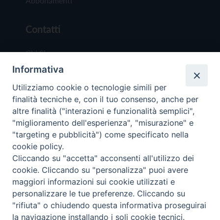
Abbonamenti
Contatti
Chi Siamo
Informativa
Redazione
Scrivici
Utilizziamo cookie o tecnologie simili per
finalità tecniche e, con il tuo consenso, anche per
altre finalità ("interazioni e funzionalità semplici",
"miglioramento dell'esperienza", "misurazione" e
"targeting e pubblicità") come specificato nella
cookie policy.
Copyright © 2019 - Tutti i diritti riservati - Vit
Cliccando su "accetta" acconsenti all'utilizzo dei
Trentina Editrice
cookie. Cliccando su "personalizza" puoi avere
maggiori informazioni sui cookie utilizzati e
Privacy Policy
personalizzare le tue preferenze. Cliccando su
Torna all'inizi
"rifiuta" o chiudendo questa informativa proseguirai
la navigazione installando i soli cookie tecnici.