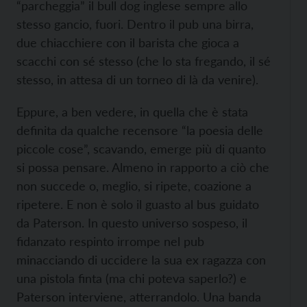
“parcheggia” il bull dog inglese sempre allo
stesso gancio, fuori. Dentro il pub una birra,
due chiacchiere con il barista che gioca a
scacchi con sé stesso (che lo sta fregando, il sé
stesso, in attesa di un torneo di là da venire).
Eppure, a ben vedere, in quella che è stata
definita da qualche recensore “la poesia delle
piccole cose”, scavando, emerge più di quanto
si possa pensare. Almeno in rapporto a ciò che
non succede o, meglio, si ripete, coazione a
ripetere. E non è solo il guasto al bus guidato
da Paterson. In questo universo sospeso, il
fidanzato respinto irrompe nel pub
minacciando di uccidere la sua ex ragazza con
una pistola finta (ma chi poteva saperlo?) e
Paterson interviene, atterrandolo. Una banda