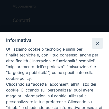
Abbonamenti
Contatti
Chi Siamo
Informativa
Redazione
Scrivici
Utilizziamo cookie o tecnologie simili per
finalità tecniche e, con il tuo consenso, anche per
altre finalità ("interazioni e funzionalità semplici",
"miglioramento dell'esperienza", "misurazione" e
"targeting e pubblicità") come specificato nella
cookie policy.
Copyright © 2019 - Tutti i diritti riservati - Vit
Cliccando su "accetta" acconsenti all'utilizzo dei
Trentina Editrice
cookie. Cliccando su "personalizza" puoi avere
maggiori informazioni sui cookie utilizzati e
Privacy Policy
personalizzare le tue preferenze. Cliccando su
Torna all'inizi
"rifiuta" o chiudendo questa informativa proseguirai