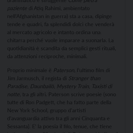
drammatico e struggente
Come pietra
paziente
di Atiq Rahimi, ambientato
nell’Afghanistan in guerra) sta a casa, dipinge
tende e quadri, fa splendidi dolci che venderà
al mercato agricolo e intanto ordina una
chitarra perché vuole imparare a suonarla. La
quotidianità è scandita da semplici gesti rituali,
da attenzioni reciproche, minimali.
Proprio minimale è
Paterson
, l’ultimo film di
Jim Jarmusch, il regista di
Stranger than
Paradise
,
Daunbailò
,
Mystery Train
,
Taxisti di
notte
, tra gli altri. Paterson scrive poesie (sono
tutte di Ron Padgett, che ha fatto parte della
New York School, gruppo d’artisti
d’avanguardia attivo tra gli anni Cinquanta e
Sessanta). E’ la poesia il filo, tenue, che tiene