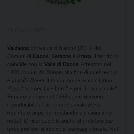
19 Giugno 2025
Valdaone
deriva dalla fusione (2015) dei
Comuni di
Daone
,
Bersone
e
Praso
. Il territorio
coincide con la
Valle di Daone
. Attestato nel
1200 con un
de Daone
, alla fine di quel secolo
è
in valle Daoni
. Il toponimo deriva dal latino
doga
, “lista per fare botti” e poi “fosso, canale”.
Bersone appare nel 1288 come
Baixono
,
riconducibile al latino medioevale
Bersa
(recinto o siepe per rinchiudere gli animali di
notte). E’ riconducibile anche al prelatino
bar
(precipio) che si addice al paesaggio locale. Nel