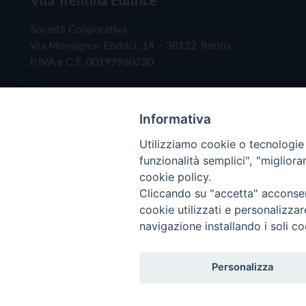
Società Cooperativa
Via Monsignor Endrici, 14 – 38122 Trento
P.IVA e C.F. 00199960220
Informativa
Utilizziamo cookie o tecnologie s
funzionalità semplici", "miglior
cookie policy.
Cliccando su "accetta" acconsent
Copyright © 2019 - Tutti i diritti riservati - Vita
cookie utilizzati e personalizza
navigazione installando i soli co
Privacy Policy
Personalizza