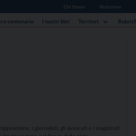
Chi Siamo
Redazione
stro centenario
I nostri libri
Territori
Rubric
opposizione, i giornalisti, gli avvocati e i magistrati