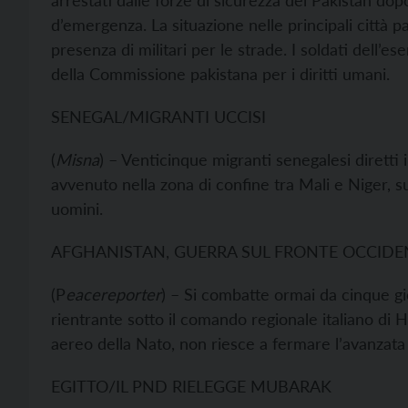
arrestati dalle forze di sicurezza del Pakistan dop
d’emergenza. La situazione nelle principali città 
presenza di militari per le strade. I soldati dell’e
della Commissione pakistana per i diritti umani.
SENEGAL/MIGRANTI UCCISI
(
Misna
) – Venticinque migranti senegalesi diretti
avvenuto nella zona di confine tra Mali e Niger, su 
uomini.
AFGHANISTAN, GUERRA SUL FRONTE OCCIDE
(P
eacereporter
) – Si combatte ormai da cinque gio
rientrante sotto il comando regionale italiano di H
aereo della Nato, non riesce a fermare l’avanzata t
EGITTO/IL PND RIELEGGE MUBARAK