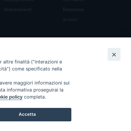
Abbonamenti
Redazione
Scrivici
altre finalità ("interazioni e
cità") come specificato nella
 avere maggiori informazioni sui
sta informativa proseguirai la
kie policy
completa.
Torna all'inizio
Accetta
Preferenze Cookie