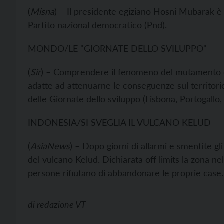
(
Misna
) – Il presidente egiziano Hosni Mubarak è s
Partito nazional democratico (Pnd).
MONDO/LE "GIORNATE DELLO SVILUPPO"
(
Sir
) – Comprendere il fenomeno del mutamento cli
adatte ad attenuarne le conseguenze sul territorio
delle Giornate dello sviluppo (Lisbona, Portogallo
INDONESIA/SI SVEGLIA IL VULCANO KELUD
(
AsiaNews
) – Dopo giorni di allarmi e smentite gl
del vulcano Kelud. Dichiarata off limits la zona ne
persone rifiutano di abbandonare le proprie case.
di
redazione VT