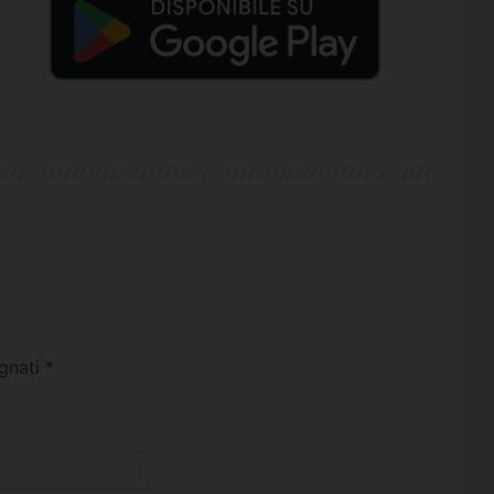
egnati
*