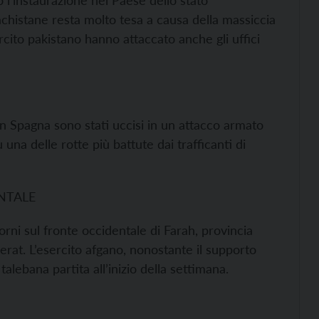
o l’instaurazione nel Paese dello stato
pachistane resta molto tesa a causa della massiccia
sercito pakistano hanno attaccato anche gli uffici
 in Spagna sono stati uccisi in un attacco armato
una delle rotte più battute dai trafficanti di
NTALE
rni sul fronte occidentale di Farah, provincia
erat. L’esercito afgano, nonostante il supporto
alebana partita all’inizio della settimana.