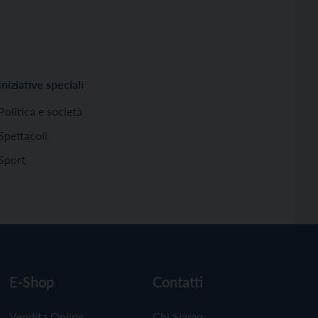
Iniziative speciali
Politica e società
Spettacoli
Sport
E-Shop
Contatti
Vendita Online
Chi Siamo