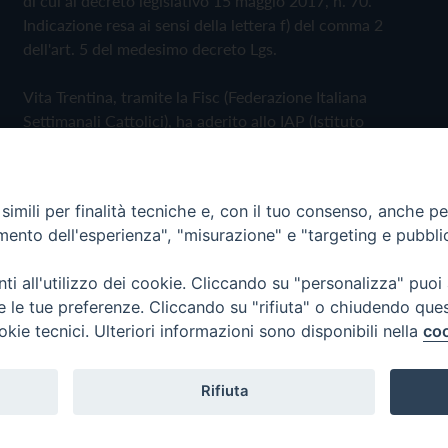
di cui al decreto legislativo 15 maggio 2017, n. 70.
Indicazione resa ai sensi della lettera f) del comma 2
dell'art. 5 del medesimo decreto Lgs.
Vita Trentina, tramite la Fisc (Federazione Italiana
Settimanali Cattolici), ha aderito allo IAP (Istituto
dell'Autodisciplina Pubblicitaria) accettando il Codice di
Autodisciplina della Comunicazione Commerciale
imili per finalità tecniche e, con il tuo consenso, anche per 
Privacy Policy
Cookie Policy
amento dell'esperienza", "misurazione" e "targeting e pubbli
i all'utilizzo dei cookie. Cliccando su "personalizza" puoi
 Trentina Editrice
re le tue preferenze. Cliccando su "rifiuta" o chiudendo que
okie tecnici. Ulteriori informazioni sono disponibili nella
coo
Rifiuta