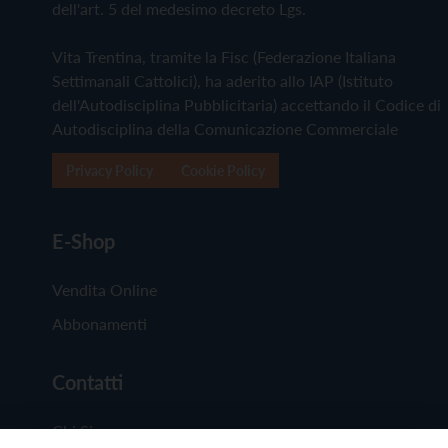
dell'art. 5 del medesimo decreto Lgs.
Vita Trentina, tramite la Fisc (Federazione Italiana
Settimanali Cattolici), ha aderito allo IAP (Istituto
dell'Autodisciplina Pubblicitaria) accettando il Codice di
Autodisciplina della Comunicazione Commerciale
Privacy Policy
Cookie Policy
E-Shop
Vendita Online
Abbonamenti
Contatti
Chi Siamo