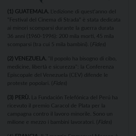
(1) GUATEMALA.
L’edizione di quest’anno del
“Festival del Cinema di Strada” è stata dedicata
ai minori scomparsi durante la guerra durata
36 anni (1960-1996): 200 mila morti, 45 mila
scomparsi (tra cui 5 mila bambini). (
Fides
)
(2) VENEZUELA.
"Il popolo ha bisogno di cibo,
medicine, libertà e sicurezza": la Conferenza
Episcopale del Venezuela (CEV) difende le
proteste popolari. (
Fides
)
(3) PERÙ.
La Fundación Telefónica del Perú ha
ricevuto il premio Caracol de Plata per la
campagna contro il lavoro minorile. Sono un
milione e mezzo i bambini lavoratori. (
Fides
)
(4)
FRANCIA.
Il 7 maggio Emmanuel Macron è