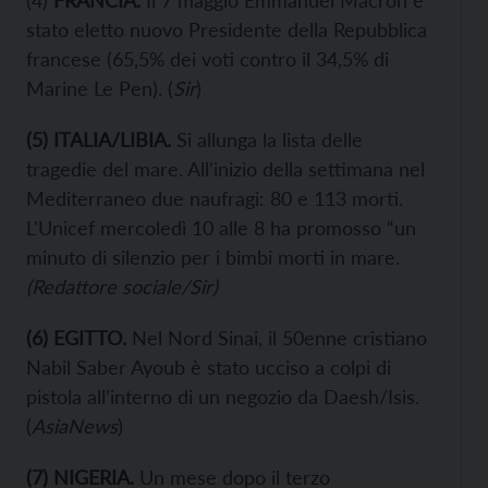
stato eletto nuovo Presidente della Repubblica
francese (65,5% dei voti contro il 34,5% di
Marine Le Pen). (
Sir
)
(5) ITALIA/LIBIA.
Si allunga la lista delle
tragedie del mare. All'inizio della settimana nel
Mediterraneo due naufragi: 80 e 113 morti.
L'Unicef mercoledì 10 alle 8 ha promosso “un
minuto di silenzio per i bimbi morti in mare.
(Redattore sociale/Sir)
(6) EGITTO.
Nel Nord Sinai, il 50enne cristiano
Nabil Saber Ayoub è stato ucciso a colpi di
pistola all’interno di un negozio da Daesh/Isis.
(
AsiaNews
)
(7) NIGERIA.
Un mese dopo il terzo