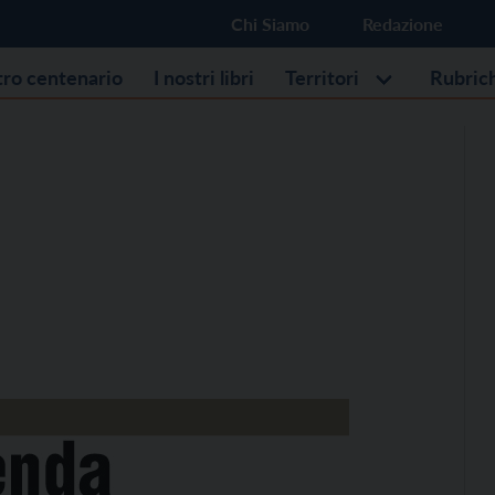
Chi Siamo
Redazione
stro centenario
I nostri libri
Territori
Rubric