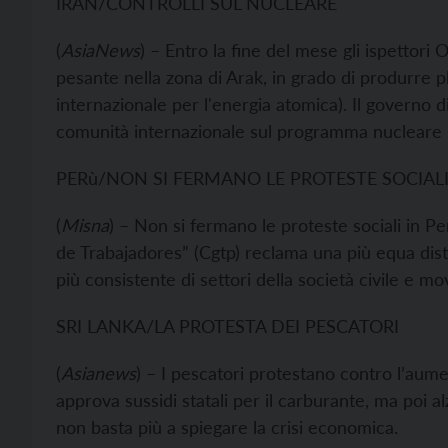
IRAN/CONTROLLI SUL NUCLEARE
(
AsiaNews
) – Entro la fine del mese gli ispettor
pesante nella zona di Arak, in grado di produrre p
internazionale per l'energia atomica). Il governo d
comunità internazionale sul programma nucleare 
PERù/NON SI FERMANO LE PROTESTE SOCIAL
(
Misna
) – Non si fermano le proteste sociali in P
de Trabajadores” (Cgtp) reclama una più equa dist
più consistente di settori della società civile e mo
SRI LANKA/LA PROTESTA DEI PESCATORI
(
Asianews
) – I pescatori protestano contro l’au
approva sussidi statali per il carburante, ma poi al
non basta più a spiegare la crisi economica.