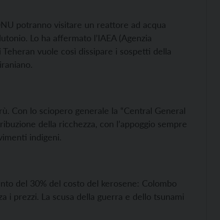
i ONU potranno visitare un reattore ad acqua
lutonio. Lo ha affermato l’IAEA (Agenzia
i Teheran vuole così dissipare i sospetti della
iraniano.
I
erù. Con lo sciopero generale la “Central General
ribuzione della ricchezza, con l’appoggio sempre
vimenti indigeni.
mento del 30% del costo del kerosene: Colombo
za i prezzi. La scusa della guerra e dello tsunami