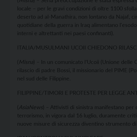
(
Misna
) – Seria preoccupazione è stata espressa 
locale – per le gravi condizioni di oltre 1100 sfol
deserto ad al-Manathira, non lontano da Najaf, ci
quotidiane della guerra in Iraq alimentano l'esodo
interni e altrettanti nei paesi confinanti).
ITALIA/MUSULMANI UCOII CHIEDONO RILASC
(
Misna
) – In un comunicato l’Ucoii (Unione delle 
rilascio di padre Bossi, il missionario del PIME (Po
nel sud delle Filippine.
FILIPPINE/TIMORI E PROTESTE PER LEGGE A
(
AsiaNews
) – Attivisti di sinistra manifestano per 
terrorismo, in vigora dal 16 luglio, duramente crit
nuove misure di sicurezza diventino strumento di 