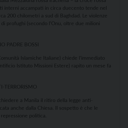
dalla Mezzaluna rossa irachena – la croce rossa
lati interni accampati in circa duecento tende nel
rca 200 chilometri a sud di Baghdad. Le violenze
 di profughi (secondo l’Onu, oltre due milioni
IO PADRE BOSSI
Comunità Islamiche Italiane) chiede l’immediato
ntificio Istituto Missioni Estere) rapito un mese fa
NTI-TERRORISMO
chiedere a Manila il ritiro della legge anti-
icata anche dalla Chiesa. Il sospetto è che le
repressione politica.