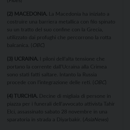
(
Fides
)
(
2
) MACEDONIA.
La Macedonia ha iniziato a
costruire una barriera metallica con filo spinato
su un tratto del suo confine con la Grecia,
utilizzato dai profughi che percorrono la rotta
balcanica. (
OBC
)
(
3
) UCRAINA.
I piloni dell’alta tensione che
portano la corrente dall’Ucraina alla Crimea
sono stati fatti saltare. Intanto la Russia
procede con l’integrazione delle reti. (
OBC
)
(
4
) TURCHIA.
Decine di migliaia di persone in
piazza per i funerali dell’avvocato attivista Tahir
Elci, assassinato sabato 28 novembre in una
sparatoria in strada a Diyarbakir. (
AsiaNews
)