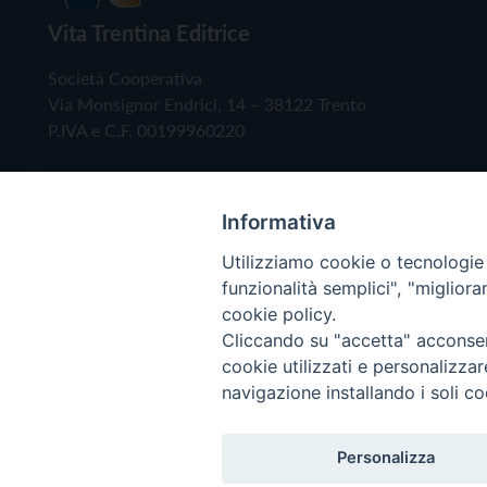
Vita Trentina Editrice
Società Cooperativa
Via Monsignor Endrici, 14 – 38122 Trento
P.IVA e C.F. 00199960220
Informativa
Utilizziamo cookie o tecnologie s
funzionalità semplici", "miglior
cookie policy.
Cliccando su "accetta" acconsent
Copyright © 2019 - Tutti i diritti riservati - Vita
cookie utilizzati e personalizza
navigazione installando i soli co
Privacy Policy
Personalizza