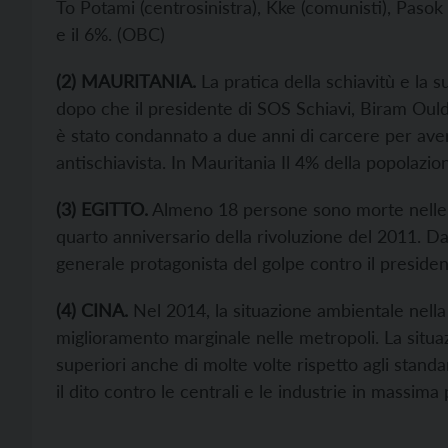
To Potami (centrosinistra), Kke (comunisti), Pasok (s
e il 6%. (
OBC)
(
2
)
MAURITANIA
.
La pratica della schiavitù e la s
dopo che il presidente di SOS Schiavi, Biram Ould
è stato condannato a due anni di carcere per ave
antischiavista. In Mauritania Il 4% della popolazio
(
3
) EGITTO.
Almeno 18 persone sono morte nelle m
quarto anniversario della rivoluzione del 2011. Da
generale protagonista del golpe contro il presid
(
4
) CINA.
Nel 2014, la situazione ambientale nella
miglioramento marginale nelle metropoli. La situaz
superiori anche di molte volte rispetto agli stand
il dito contro le centrali e le industrie in massima