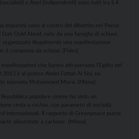
ocialisti) e Anel (indipendenti) sono tutti tra il 4
ua impunità sono al centro del dibattito nel Paese,
 Dah Ould Abeid, nato da una famiglia di schiavi,
r organizzato illegalmente una manifestazione
ne è composta da schiavi. (
Fides)
anifestazioni che hanno attraversato l’Egitto nel
l 2013 è al potere Abdel Fattah Al Sisi, ex
ente islamista Mohammed Morsi. (
Misna)
 Repubblica popolare cinese ha visto un
ione resta a rischio, con parametri di nocività
ard internazionali. Il rapporto di Greenpeace punta
 parte alimentate a carbone. (
Misna)