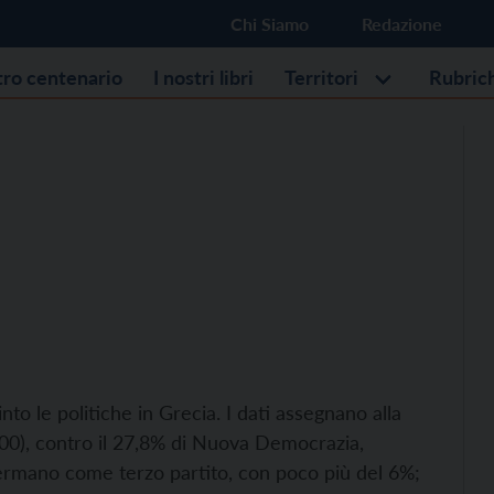
Chi Siamo
Redazione
stro centenario
I nostri libri
Territori
Rubric
vinto le politiche in Grecia. I dati assegnano alla
 300), contro il 27,8% di Nuova Democrazia,
ffermano come terzo partito, con poco più del 6%;