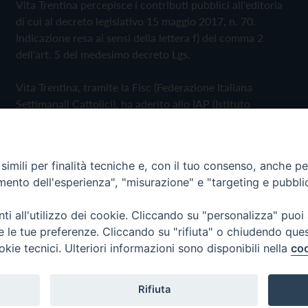
Vita Trentina percepisce i contributi pubblici all'editoria
di cui al decreto legislativo 15 maggio 2017, n. 70.
Indicazione resa ai sensi della lettera f) del comma 2
dell'art. 5 del medesimo decreto Lgs.
Vita Trentina, tramite la Fisc (Federazione Italiana
Settimanali Cattolici), ha aderito allo IAP (Istituto
dell'Autodisciplina Pubblicitaria) accettando il Codice di
Autodisciplina della Comunicazione Commerciale
imili per finalità tecniche e, con il tuo consenso, anche per 
Privacy Policy
Cookie Policy
amento dell'esperienza", "misurazione" e "targeting e pubbli
i all'utilizzo dei cookie. Cliccando su "personalizza" puoi
 Trentina Editrice
re le tue preferenze. Cliccando su "rifiuta" o chiudendo que
okie tecnici. Ulteriori informazioni sono disponibili nella
coo
Rifiuta