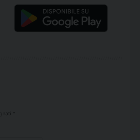
egnati
*