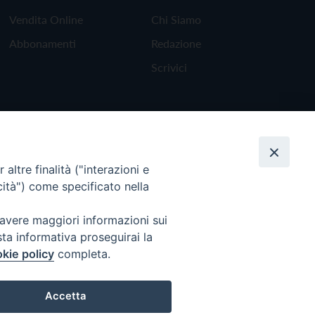
Vendita Online
Chi Siamo
Abbonamenti
Redazione
Scrivici
altre finalità ("interazioni e
cità") come specificato nella
 avere maggiori informazioni sui
sta informativa proseguirai la
kie policy
completa.
Torna all'inizio
Accetta